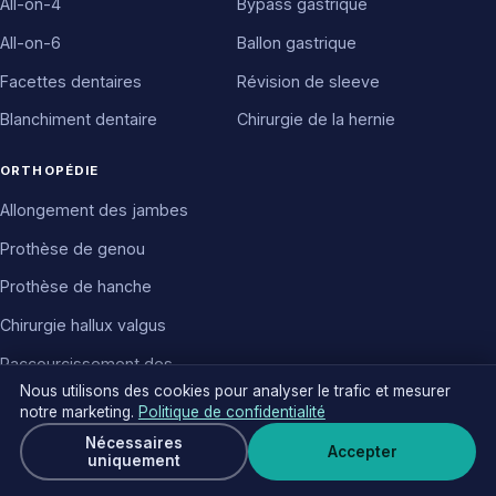
All-on-4
Bypass gastrique
All-on-6
Ballon gastrique
Facettes dentaires
Révision de sleeve
Blanchiment dentaire
Chirurgie de la hernie
ORTHOPÉDIE
Allongement des jambes
Prothèse de genou
Prothèse de hanche
Chirurgie hallux valgus
Raccourcissement des
Nous utilisons des cookies pour analyser le trafic et mesurer
jambes
notre marketing.
Politique de confidentialité
Nécessaires
Accepter
Devis gratuit
uniquement
Écri
© 2026 Luna Clinic Medical Travel Services. Services de