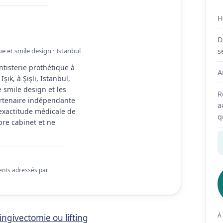
H
D
s
ue et smile design · Istanbul
ntisterie prothétique à
A
ık, à Şişli, Istanbul,
e smile design et les
R
artenaire indépendante
a
l’exactitude médicale de
q
pre cabinet et ne
ients adressés par
À
ingivectomie ou lifting