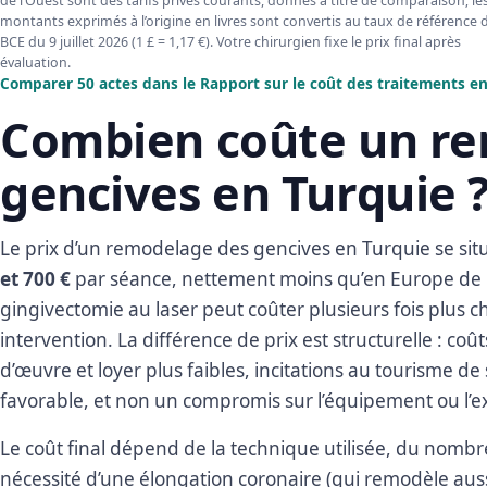
de l’Ouest sont des tarifs privés courants, donnés à titre de comparaison; le
montants exprimés à l’origine en livres sont convertis au taux de référence d
BCE du 9 juillet 2026 (1 £ = 1,17 €). Votre chirurgien fixe le prix final après
évaluation.
Comparer 50 actes dans le Rapport sur le coût des traitements e
Combien coûte un r
gencives en Turquie 
Le prix d’un remodelage des gencives en Turquie se si
et 700 €
par séance, nettement moins qu’en Europe de 
gingivectomie au laser peut coûter plusieurs fois plus 
intervention. La différence de prix est structurelle : c
d’œuvre et loyer plus faibles, incitations au tourisme d
favorable, et non un compromis sur l’équipement ou l’ex
Le coût final dépend de la technique utilisée, du nombre
nécessité d’une élongation coronaire (qui remodèle aussi