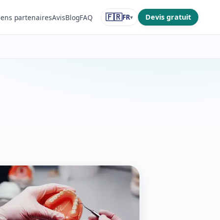
🇫🇷
FR
Devis gratuit
iens partenaires
Avis
Blog
FAQ
▾