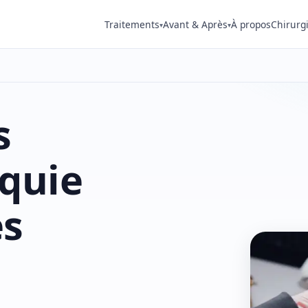
Traitements
Avant & Après
À propos
Chirurg
▾
▾
s
rquie
es