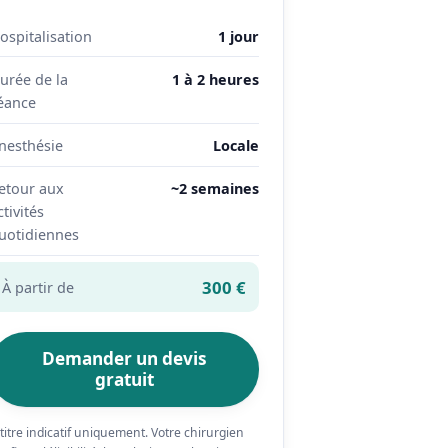
ospitalisation
1 jour
urée de la
1 à 2 heures
éance
nesthésie
Locale
etour aux
~2 semaines
ctivités
uotidiennes
300 €
À partir de
Demander un devis
gratuit
 titre indicatif uniquement. Votre chirurgien