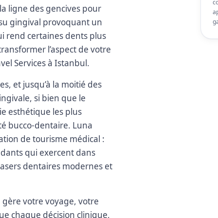
co
la ligne des gencives pour
a
ssu gingival provoquant un
ga
ui rend certaines dents plus
transformer l’aspect de votre
vel Services à Istanbul.
s, et jusqu’à la moitié des
givale, si bien que le
e esthétique les plus
nté bucco-dentaire. Luna
nation de tourisme médical :
ndants qui exercent dans
e lasers dentaires modernes et
 gère votre voyage, votre
que chaque décision clinique,