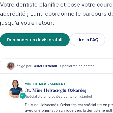
Votre dentiste planifie et pose votre cou
accrédité ; Luna coordonne le parcours 
jusqu’à votre retour.
Demander un devis gratuit
Lire la FAQ
Rédigé par
Sedef Özdemir
· Spécialiste de contenu
VÉRIFIÉ MÉDICALEMENT
Dt. Mine Helvacıoğlu Özkardeş
Spécialiste en prothèse dentaire · Istanbul
Dt. Mine Helvacıoğlu Özkardeş est spécialiste en prot
avec une orientation clinique vers la dentisterie esth