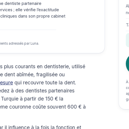
une dentiste partenaire
A
vices ; elle vérifie l’exactitude
n
 cliniques dans son propre cabinet
T
tients adressés par Luna.
 plus courants en dentisterie, utilisé
e dent abîmée, fragilisée ou
mesure
qui recouvre toute la dent.
À
co
édez à des dentistes partenaires
a
Turquie à partir de 150 € la
ga
 même couronne coûte souvent 600 € à
l influence à la fois la fonction et