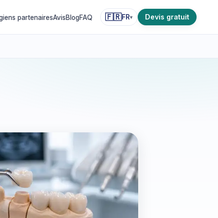
🇫🇷
Devis gratuit
FR
giens partenaires
Avis
Blog
FAQ
▾