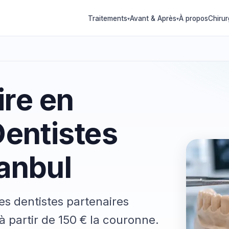
Traitements
Avant & Après
À propos
Chirur
▾
▾
re en
Dentistes
tanbul
s dentistes partenaires
à partir de 150 € la couronne.