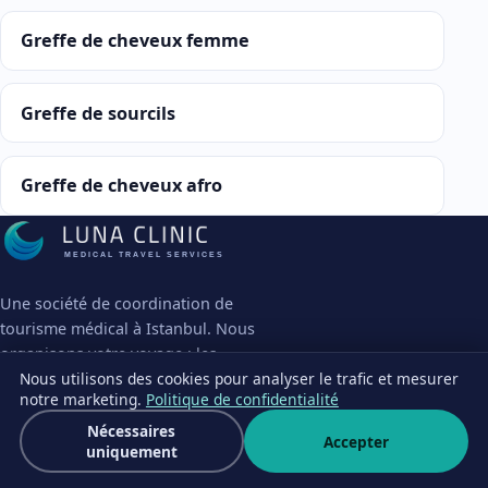
Greffe de cheveux femme
Greffe de sourcils
Greffe de cheveux afro
MEDICAL TRAVEL SERVICES
Une société de coordination de
tourisme médical à Istanbul. Nous
organisons votre voyage ; les
chirurgiens partenaires indépendants
Nous utilisons des cookies pour analyser le trafic et mesurer
notre marketing.
Politique de confidentialité
prennent chaque décision clinique
dans leur propre cabinet.
Nécessaires
Accepter
Devis gratuit
uniquement
Écriv