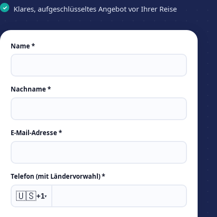
Klares, aufgeschlüsseltes Angebot vor Ihrer Reise
Leave
Name *
this
field
empty
Nachname *
E-Mail-Adresse *
Telefon (mit Ländervorwahl) *
🇺🇸
+1
▾