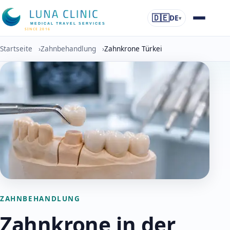
🇩🇪
DE
▾
MEDICAL TRAVEL SERVICES
SINCE 2016
Startseite
›
Zahnbehandlung
›
Zahnkrone Türkei
ZAHNBEHANDLUNG
Zahnkrone in der