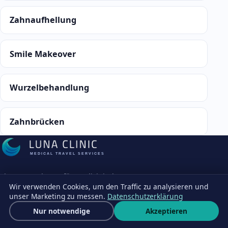
Zahnaufhellung
Smile Makeover
Wurzelbehandlung
Zahnbrücken
MEDICAL TRAVEL SERVICES
Ein Unternehmen für medizinische
Wir verwenden Cookies, um den Traffic zu analysieren und
Reisekoordination in Istanbul. Wir
unser Marketing zu messen.
Datenschutzerklärung
organisieren Ihre Reise; unabhängige
Kostenloses Angebot
Nur notwendige
Akzeptieren
Partnerchirurgen treffen jede klinische
Wha
Entscheidung in ihrer eigenen Praxis.