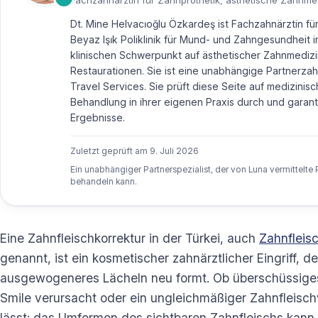
Fachzahnärztin für Zahnprothetik, ästhetische Zahnmed
Dt. Mine Helvacıoğlu Özkardeş ist Fachzahnärztin fü
Beyaz Işık Poliklinik für Mund- und Zahngesundheit in 
klinischen Schwerpunkt auf ästhetischer Zahnmedizi
Restaurationen. Sie ist eine unabhängige Partnerzah
Travel Services. Sie prüft diese Seite auf medizinisch
Behandlung in ihrer eigenen Praxis durch und garanti
Ergebnisse.
Zuletzt geprüft am
9. Juli 2026
Ein unabhängiger Partnerspezialist, der von Luna vermittelte 
behandeln kann.
Eine Zahnfleischkorrektur in der Türkei, auch
Zahnfleisc
genannt, ist ein kosmetischer zahnärztlicher Eingriff, 
ausgewogeneres Lächeln neu formt. Ob überschüssig
Smile verursacht oder ein ungleichmäßiger Zahnfleisch
lässt: das Umformen des sichtbaren Zahnfleischs kann