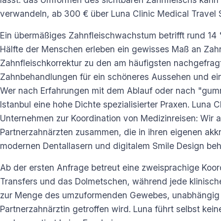
verwandeln, ab 300 € über Luna Clinic Medical Travel S
Ein übermäßiges Zahnfleischwachstum betrifft rund 14
Hälfte der Menschen erleben ein gewisses Maß an Zah
Zahnfleischkorrektur zu den am häufigsten nachgefra
Zahnbehandlungen für ein schöneres Aussehen und ei
Wer nach Erfahrungen mit dem Ablauf oder nach "gummy
Istanbul eine hohe Dichte spezialisierter Praxen. Luna Cl
Unternehmen zur Koordination von Medizinreisen: Wir 
Partnerzahnärzten zusammen, die in ihren eigenen akkre
modernen Dentallasern und digitalem Smile Design beh
Ab der ersten Anfrage betreut eine zweisprachige Koordi
Transfers und das Dolmetschen, während jede klinisch
zur Menge des umzuformenden Gewebes, unabhängig v
Partnerzahnärztin getroffen wird. Luna führt selbst ke