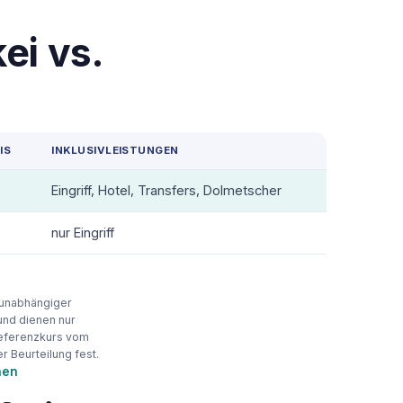
ei vs.
IS
INKLUSIVLEISTUNGEN
Eingriff, Hotel, Transfers, Dolmetscher
nur Eingriff
e unabhängiger
und dienen nur
Referenzkurs vom
er Beurteilung fest.
hen