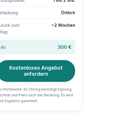
itzungsdauer
1 bis 2 Std.
etäubung
Örtlich
urück zum
~2 Wochen
lltag
300 €
Ab
Kostenloses Angebot
anfordern
ur Richtwerte. Ihr Chirurg bestätigt Eignung,
echnik und Preis nach der Beratung. Es wird
ein Ergebnis garantiert.