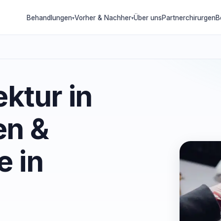
Behandlungen
Vorher & Nachher
Über uns
Partnerchirurgen
B
▾
▾
ktur in
en &
e in