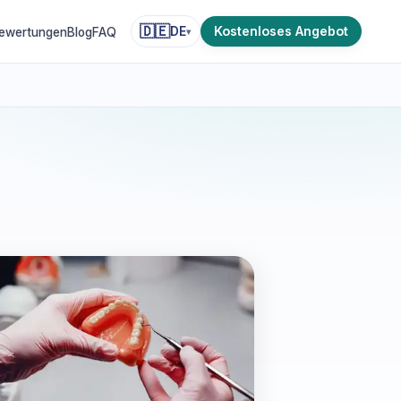
🇩🇪
Kostenloses Angebot
DE
ewertungen
Blog
FAQ
▾