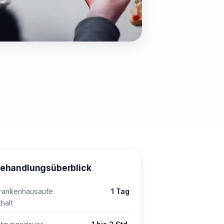
ehandlungsüberblick
rankenhausaufe
1 Tag
thalt