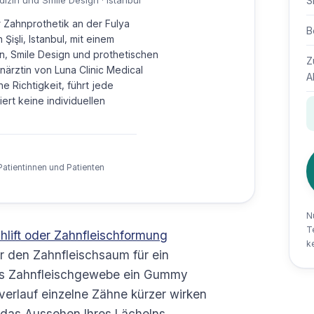
S
izin und Smile Design · Istanbul
r Zahnprothetik an der Fulya
B
Şişli, Istanbul, mit einem
n, Smile Design und prothetischen
Z
närztin von Luna Clinic Medical
A
e Richtigkeit, führt jede
ert keine individuellen
Patientinnen und Patienten
N
T
hlift oder Zahnfleischformung
k
der den Zahnfleischsaum für ein
es Zahnfleischgewebe ein Gummy
verlauf einzelne Zähne kürzer wirken
 das Aussehen Ihres Lächelns