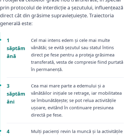
prin protocolul de interdicție a șezutului, influențează
direct cât din grăsime supraviețuiește. Traiectoria
generală este:
1
Cel mai intens edem și cele mai multe
vânătăi; se evită șezutul sau statul întins
săptăm
direct pe fese pentru a proteja grăsimea
ână
transferată, vesta de compresie fiind purtată
în permanență.
3
Cea mai mare parte a edemului și a
vânătăilor inițiale se retrage, iar mobilitatea
săptăm
se îmbunătățește; se pot relua activitățile
âni
ușoare, evitând în continuare presiunea
directă pe fese.
4
Mulți pacienți revin la muncă și la activitățile