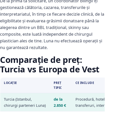
De la prima ta solicitare, un coordonator bilingv îți
gestionează călătoria, cazarea, transferurile și
interpretariatul, în timp ce fiecare decizie clinică, de la
eligibilitate și evaluarea grăsimii donatoare până la
alegerea dintre un BBL tradițional, skinny sau
composite, este luată independent de chirurgul
plastician ales de tine. Luna nu efectuează operații și
nu garantează rezultate.
Comparație de preț:
Turcia vs Europa de Vest
LOCAȚIE
PREȚ
CE INCLUDE
TIPIC
Turcia (Istanbul,
de la
Procedură, hotel,
chirurgi parteneri Luna)
2.850 €
transferuri, interpret