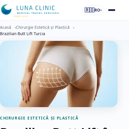
🇷🇴
RO
▾
MEDICAL TRAVEL SERVICES
SINCE 2016
Acasă
›
Chirurgie Estetică și Plastică
›
Brazilian Butt Lift Turcia
CHIRURGIE ESTETICĂ ȘI PLASTICĂ