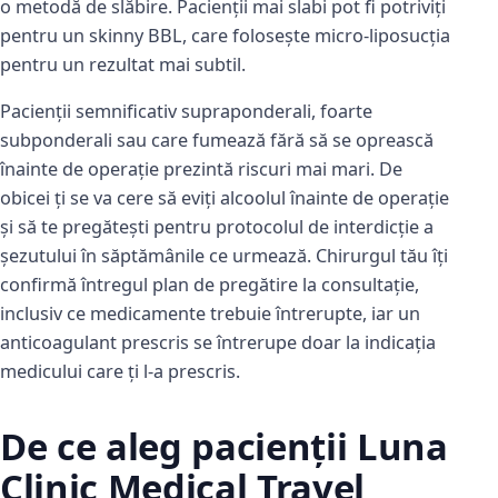
o metodă de slăbire. Pacienții mai slabi pot fi potriviți
pentru un skinny BBL, care folosește micro-liposucția
pentru un rezultat mai subtil.
Pacienții semnificativ supraponderali, foarte
subponderali sau care fumează fără să se oprească
înainte de operație prezintă riscuri mai mari. De
obicei ți se va cere să eviți alcoolul înainte de operație
și să te pregătești pentru protocolul de interdicție a
șezutului în săptămânile ce urmează. Chirurgul tău îți
confirmă întregul plan de pregătire la consultație,
inclusiv ce medicamente trebuie întrerupte, iar un
anticoagulant prescris se întrerupe doar la indicația
medicului care ți l-a prescris.
De ce aleg pacienții Luna
Clinic Medical Travel