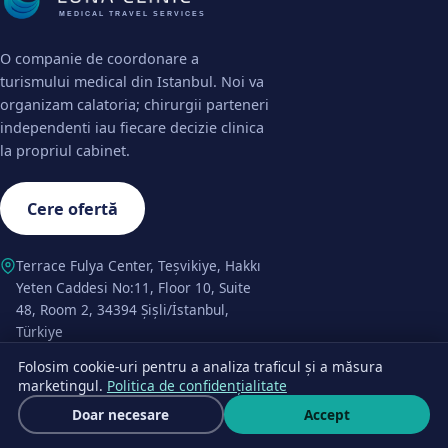
MEDICAL TRAVEL SERVICES
O companie de coordonare a
turismului medical din Istanbul. Noi va
organizam calatoria; chirurgii parteneri
independenti iau fiecare decizie clinica
la propriul cabinet.
Cere ofertă
Terrace Fulya Center, Teşvikiye, Hakkı
Yeten Caddesi No:11, Floor 10, Suite
48, Room 2, 34394 Şişli/İstanbul,
Türkiye
Folosim cookie-uri pentru a analiza traficul și a măsura
@lunaclinicturkey
Luna Clinic
+90 507 041 67 25
marketingul.
Politica de confidențialitate
Cere ofertă
Doar necesare
Accept
TRANSPLANT DE PĂR
CHIRURGIE ESTETICĂ ȘI
Scrie
PLASTICĂ