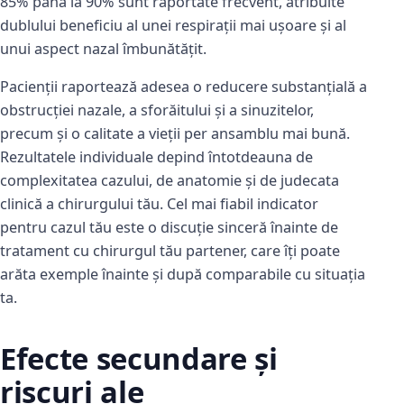
85% până la 90% sunt raportate frecvent, atribuite
dublului beneficiu al unei respirații mai ușoare și al
unui aspect nazal îmbunătățit.
Pacienții raportează adesea o reducere substanțială a
obstrucției nazale, a sforăitului și a sinuzitelor,
precum și o calitate a vieții per ansamblu mai bună.
Rezultatele individuale depind întotdeauna de
complexitatea cazului, de anatomie și de judecata
clinică a chirurgului tău. Cel mai fiabil indicator
pentru cazul tău este o discuție sinceră înainte de
tratament cu chirurgul tău partener, care îți poate
arăta exemple înainte și după comparabile cu situația
ta.
Efecte secundare și
riscuri ale