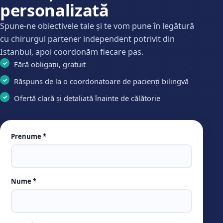
personalizată
Spune-ne obiectivele tale și te vom pune în legătură
cu chirurgul partener independent potrivit din
Istanbul, apoi coordonăm fiecare pas.
Fără obligații, gratuit
Răspuns de la o coordonatoare de pacienți bilingvă
Ofertă clară și detaliată înainte de călătorie
Leave
Prenume *
this
field
empty
Nume *