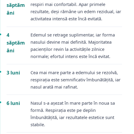
respiri mai confortabil. Apar primele
săptăm
rezultate, deși rămâne un edem rezidual, iar
âni
activitatea intensă este încă evitată.
4
Edemul se retrage suplimentar, iar forma
nasului devine mai definită. Majoritatea
săptăm
pacienților revin la activitățile zilnice
âni
normale; efortul intens este încă evitat.
3 luni
Cea mai mare parte a edemului se rezolvă,
respirația este semnificativ îmbunătățită, iar
nasul arată mai rafinat.
6 luni
Nasul s-a așezat în mare parte în noua sa
formă. Respirația este pe deplin
îmbunătățită, iar rezultatele estetice sunt
stabile.