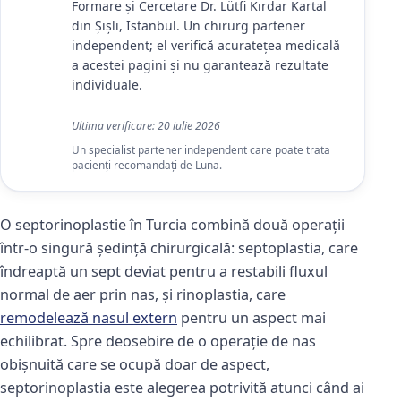
Formare și Cercetare Dr. Lütfi Kırdar Kartal
din Șișli, Istanbul. Un chirurg partener
independent; el verifică acuratețea medicală
a acestei pagini și nu garantează rezultate
individuale.
Ultima verificare:
20 iulie 2026
Un specialist partener independent care poate trata
pacienți recomandați de Luna.
O septorinoplastie în Turcia combină două operații
într-o singură ședință chirurgicală: septoplastia, care
îndreaptă un sept deviat pentru a restabili fluxul
normal de aer prin nas, și rinoplastia, care
remodelează nasul extern
pentru un aspect mai
echilibrat. Spre deosebire de o operație de nas
obișnuită care se ocupă doar de aspect,
septorinoplastia este alegerea potrivită atunci când ai