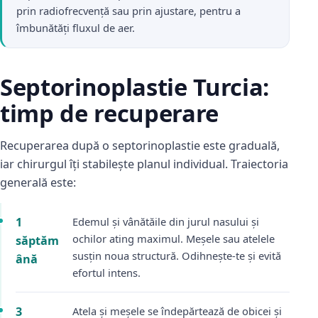
prin radiofrecvență sau prin ajustare, pentru a
îmbunătăți fluxul de aer.
Septorinoplastie Turcia:
timp de recuperare
Recuperarea după o septorinoplastie este graduală,
iar chirurgul îți stabilește planul individual. Traiectoria
generală este:
1
Edemul și vânătăile din jurul nasului și
ochilor ating maximul. Meșele sau atelele
săptăm
susțin noua structură. Odihnește-te și evită
ână
efortul intens.
3
Atela și meșele se îndepărtează de obicei și