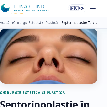
🇷🇴
RO
▾
MEDICAL TRAVEL SERVICES
SINCE 2016
Acasă
›
Chirurgie Estetică și Plastică
›
Septorinoplastie Turcia
CHIRURGIE ESTETICĂ ȘI PLASTICĂ
Septorinoplastie în