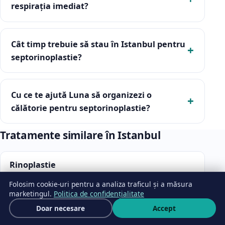
respirația imediat?
Cât timp trebuie să stau în Istanbul pentru
septorinoplastie?
Cu ce te ajută Luna să organizezi o
călătorie pentru septorinoplastie?
Tratamente similare în Istanbul
Rinoplastie
Folosim cookie-uri pentru a analiza traficul și a măsura
marketingul.
Politica de confidențialitate
Liposucție
Cere ofertă
Doar necesare
Accept
Scrie