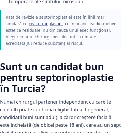
temporare ale simțului mirosului
Rata de revizie a septorinoplastiei este în linii mari
similară cu
cea a rinoplastiei
, cel mai adesea din motive
estetice reziduale, nu din cauza unui eșec funcțional.
Alegerea unui chirurg specialist într-o unitate
acreditată JCI reduce substanțial riscul.
Sunt un candidat bun
pentru septorinoplastie
în Turcia?
Numai chirurgul partener independent cu care te
consulți poate confirma eligibilitatea. În general,
candidații buni sunt adulți a căror creștere facială
este încheiată (de obicei peste 18 ani), care au un sept
deviat confirmat clinic sau puternic suspectat, ce