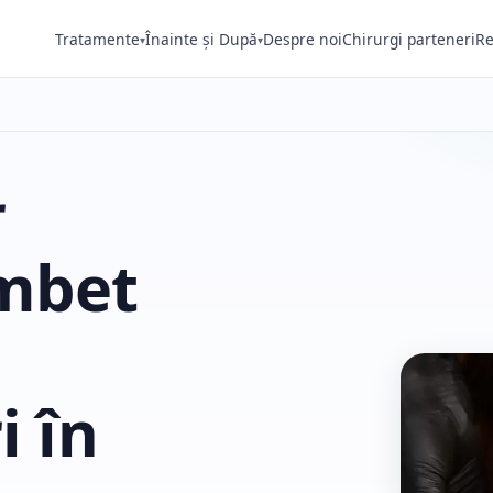
Tratamente
Înainte și După
Despre noi
Chirurgi parteneri
Re
▾
▾
r
âmbet
i în