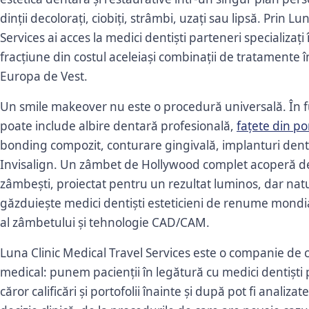
dinții decolorați, ciobiți, strâmbi, uzați sau lipsă. Prin L
Services ai acces la medici dentiști parteneri specializați 
fracțiune din costul aceleiași combinații de tratamente
Europa de Vest.
Un smile makeover nu este o procedură universală. În fu
poate include albire dentară profesională,
fațete din po
bonding compozit, conturare gingivală, implanturi den
Invisalign. Un zâmbet de Hollywood complet acoperă de obi
zâmbești, proiectat pentru un rezultat luminos, dar natu
găzduiește medici dentiști esteticieni de renume mondial
al zâmbetului și tehnologie CAD/CAM.
Luna Clinic Medical Travel Services este o companie de 
medical: punem pacienții în legătură cu medici dentiști
căror calificări și portofolii înainte și după pot fi analizat