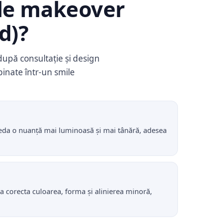
le makeover
d)?
după consultație și design
binate într-un smile
 reda o nuanță mai luminoasă și mai tânără, adesea
u a corecta culoarea, forma și alinierea minoră,