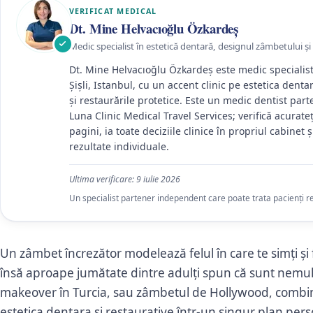
VERIFICAT MEDICAL
Dt. Mine Helvacıoğlu Özkardeş
Medic specialist în estetică dentară, designul zâmbetului și
Dt. Mine Helvacıoğlu Özkardeş este medic specialist
Şişli, Istanbul, cu un accent clinic pe estetica dent
și restaurările protetice. Este un medic dentist part
Luna Clinic Medical Travel Services; verifică acurate
pagini, ia toate deciziile clinice în propriul cabinet
rezultate individuale.
Ultima verificare:
9 iulie 2026
Un specialist partener independent care poate trata pacienți 
Un zâmbet încrezător modelează felul în care te simți și 
însă aproape jumătate dintre adulți spun că sunt nemulțu
makeover în Turcia, sau zâmbetul de Hollywood, combi
estetica dentara și restaurative într-un singur plan per