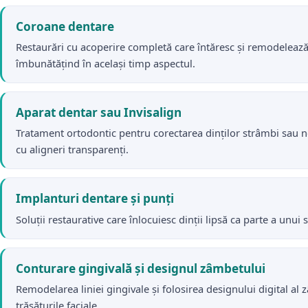
Coroane dentare
Restaurări cu acoperire completă care întăresc și remodelează d
îmbunătățind în același timp aspectul.
Aparat dentar sau Invisalign
Tratament ortodontic pentru corectarea dinților strâmbi sau nea
cu aligneri transparenți.
Implanturi dentare și punți
Soluții restaurative care înlocuiesc dinții lipsă ca parte a unu
Conturare gingivală și designul zâmbetului
Remodelarea liniei gingivale și folosirea designului digital al z
trăsăturile faciale.