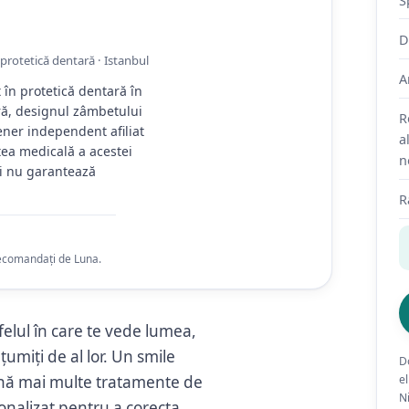
S
D
 protetică dentară · Istanbul
A
 în protetică dentară în
ară, designul zâmbetului
R
ener independent afiliat
a
țea medicală a acestei
n
 și nu garantează
R
recomandați de Luna.
felul în care te vede lumea,
miți de al lor. Un smile
D
nă mai multe tratamente de
el
N
sonalizat pentru a corecta