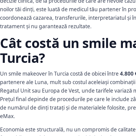
decizie clinică, de la procedurile de care are nevoie caz
noilor tăi dinți, este luată de medicul tău partener în pr
coordonează cazarea, transferurile, interpretariatul și î
tratament și nu garantează rezultate.
Cât costă un smile m
Turcia?
Un smile makeover în Turcia costă de obicei între
4.800 
partenere ale Luna, mult sub costul aceleiași combinați
Regatul Unit sau Europa de Vest, unde tarifele variază mu
Prețul final depinde de procedurile pe care le include 
de numărul de dinți tratați și de materialele folosite, p
eMax.
Economia este structurală, nu un compromis de calitate