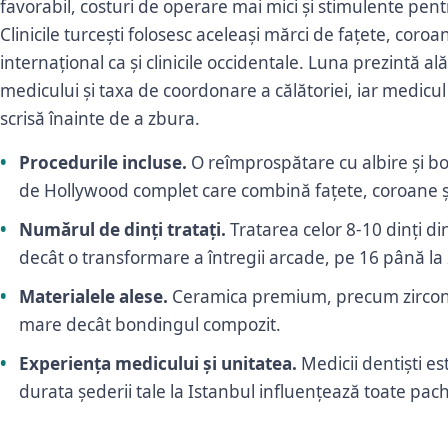
favorabil, costuri de operare mai mici și stimulente pen
Clinicile turcești folosesc aceleași mărci de fațete, coro
internațional ca și clinicile occidentale. Luna prezintă al
medicului și taxa de coordonare a călătoriei, iar medicul
scrisă înainte de a zbura.
Procedurile incluse.
O reîmprospătare cu albire și b
de Hollywood complet care combină fațete, coroane ș
Numărul de dinți tratați.
Tratarea celor 8-10 dinți di
decât o transformare a întregii arcade, pe 16 până la 28
Materialele alese.
Ceramica premium, precum zirconiu
mare decât bondingul compozit.
Experiența medicului și unitatea.
Medicii dentiști este
durata șederii tale la Istanbul influențează toate pach