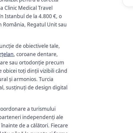
una Clinic Medical Travel
în Istanbul de la 4.800 €, o
 în România, Regatul Unit sau
ncție de obiectivele tale,
rțelan
, coroane dentare,
tare sau ortodonție precum
cei toți dinții vizibili când
ral și armonios. Turcia
, susținuți de design digital
coordonare a turismului
 parteneri independenți ale
e înainte de a călători. Fiecare