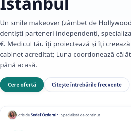
Istanbul
Un smile makeover (zâmbet de Hollywood)
dentiști parteneri independenți, specializaț
€. Medicul tău îți proiectează și îți creea
cabinet acreditat; Luna coordonează călăto
până acasă.
Cere ofertă
Citește întrebările frecvente
Scris de
Sedef Özdemir
· Specialistă de conținut