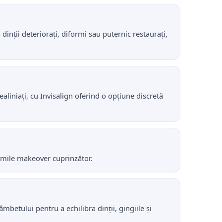
inții deteriorați, diformi sau puternic restaurați,
liniați, cu Invisalign oferind o opțiune discretă
i smile makeover cuprinzător.
âmbetului pentru a echilibra dinții, gingiile și