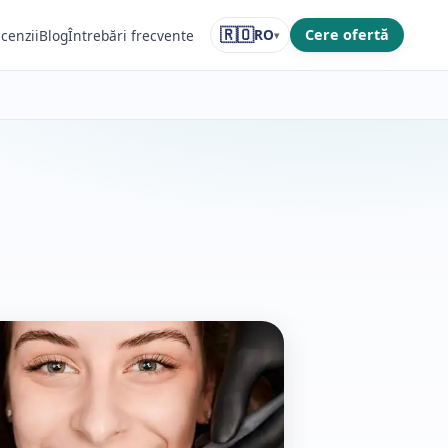
🇷🇴
RO
Cere ofertă
cenzii
Blog
Întrebări frecvente
▾