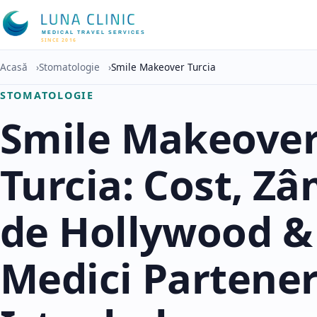
MEDICAL TRAVEL SERVICES
SINCE 2016
Acasă
›
Stomatologie
›
Smile Makeover Turcia
STOMATOLOGIE
Smile Makeove
Turcia: Cost, Z
de Hollywood &
Medici Partener