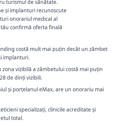
tru turismul de sănătate.
ane și implanturi recunoscute
ături onorariul medical al
 tău confirmă oferta finală
onding costă mult mai puțin decât un zâmbet
i implanturi.
n zona vizibilă a zâmbetului costă mai puțin
 de dinți vizibili.
l și porțelanul eMax, are un onorariu mai
ticieni specializați, clinicile acreditate și
etul total.