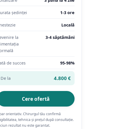
pitalizare
3 până la 4 zile
urata ședinței
1-3 ore
nestezie
Locală
evenire la
3-4 săptămâni
limentația
ormală
ată de succes
95-98%
4.800 €
De la
Cere ofertă
oar orientativ. Chirurgul tău confirmă
igibilitatea, tehnica și prețul după consultație.
iciun rezultat nu este garantat.