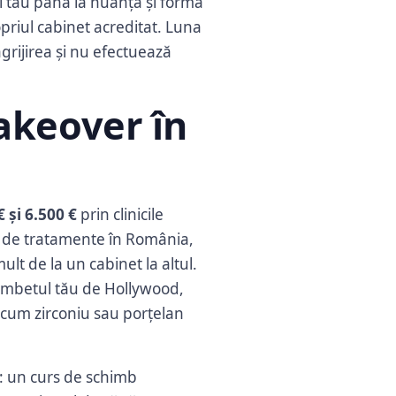
ul tău până la nuanța și forma
opriul cabinet acreditat. Luna
ngrijirea și nu efectuează
akeover în
€ și 6.500 €
prin clinicile
i de tratamente în România,
lt de la un cabinet la altul.
zâmbetul tău de Hollywood,
recum zirconiu sau porțelan
: un curs de schimb