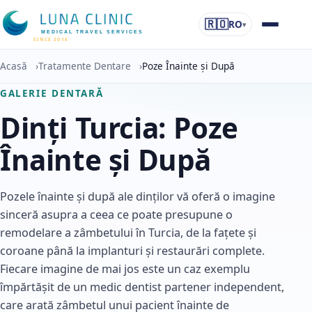
🇷🇴
RO
▾
MEDICAL TRAVEL SERVICES
SINCE 2016
Acasă
›
Tratamente Dentare
›
Poze Înainte și După
GALERIE DENTARĂ
Dinți Turcia: Poze
Înainte și După
Pozele înainte și după ale dinților vă oferă o imagine
sinceră asupra a ceea ce poate presupune o
remodelare a zâmbetului în Turcia, de la fațete și
coroane până la implanturi și restaurări complete.
Fiecare imagine de mai jos este un caz exemplu
împărtășit de un medic dentist partener independent,
care arată zâmbetul unui pacient înainte de