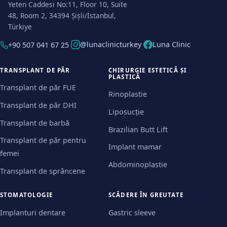
Yeten Caddesi No:11, Floor 10, Suite
48, Room 2, 34394 Şişli/İstanbul,
Türkiye
@lunaclinicturkey
Luna Clinic
+90 507 041 67 25
TRANSPLANT DE PĂR
CHIRURGIE ESTETICĂ ȘI
PLASTICĂ
Transplant de păr FUE
Rinoplastie
Transplant de păr DHI
Liposucție
Transplant de barbă
Brazilian Butt Lift
Transplant de păr pentru
Implant mamar
femei
Abdominoplastie
Transplant de sprâncene
STOMATOLOGIE
SCĂDERE ÎN GREUTATE
Implanturi dentare
Gastric sleeve