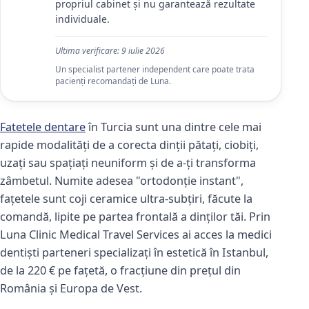
propriul cabinet și nu garantează rezultate
individuale.
Ultima verificare:
9 iulie 2026
Un specialist partener independent care poate trata
pacienți recomandați de Luna.
Fatetele dentare
în Turcia sunt una dintre cele mai
rapide modalități de a corecta dinții pătați, ciobiți,
uzați sau spațiați neuniform și de a-ți transforma
zâmbetul. Numite adesea "ortodonție instant",
fațetele sunt coji ceramice ultra-subțiri, făcute la
comandă, lipite pe partea frontală a dinților tăi. Prin
Luna Clinic Medical Travel Services ai acces la medici
dentiști parteneri specializați în estetică în Istanbul,
de la 220 € pe fațetă, o fracțiune din prețul din
România și Europa de Vest.