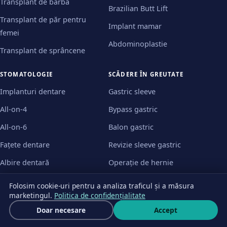
Transplant de barbă
Brazilian Butt Lift
Transplant de păr pentru
Implant mamar
femei
Abdominoplastie
Transplant de sprâncene
STOMATOLOGIE
SCĂDERE ÎN GREUTATE
Implanturi dentare
Gastric sleeve
All-on-4
Bypass gastric
All-on-6
Balon gastric
Fațete dentare
Revizie sleeve gastric
Albire dentară
Operație de hernie
Folosim cookie-uri pentru a analiza traficul și a măsura
ORTOPEDIE
marketingul.
Politica de confidențialitate
Alungirea membrelor
Cere ofertă
Doar necesare
Accept
Scrie
Proteză de genunchi