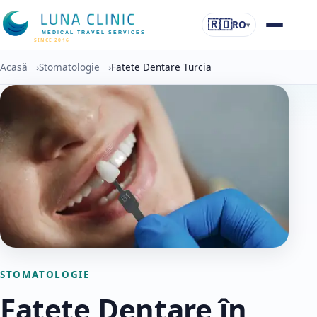
🇷🇴
RO
▾
MEDICAL TRAVEL SERVICES
SINCE 2016
Acasă
›
Stomatologie
›
Fatete Dentare Turcia
STOMATOLOGIE
Fatete Dentare în