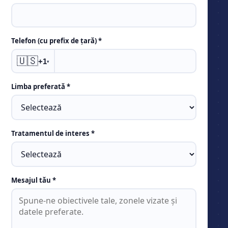
Telefon (cu prefix de țară) *
🇺🇸
+1
▾
Limba preferată *
Tratamentul de interes *
Mesajul tău *