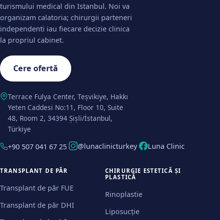
turismului medical din Istanbul. Noi va
organizam calatoria; chirurgii parteneri
independenti iau fiecare decizie clinica
la propriul cabinet.
Cere ofertă
Terrace Fulya Center, Teşvikiye, Hakkı
Yeten Caddesi No:11, Floor 10, Suite
48, Room 2, 34394 Şişli/İstanbul,
Türkiye
@lunaclinicturkey
Luna Clinic
+90 507 041 67 25
TRANSPLANT DE PĂR
CHIRURGIE ESTETICĂ ȘI
PLASTICĂ
Transplant de păr FUE
Rinoplastie
Transplant de păr DHI
Liposucție