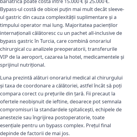
bariatrică poate costa între 15.000 € și 25.000 €.
Bypass-ul costă de obicei puțin mai mult decât sleeve-
ul gastric din cauza complexității suplimentare și a
timpului operator mai lung. Majoritatea pacienților
internaționali călătoresc cu un pachet all-inclusive de
bypass gastric în Turcia, care combină onorariul
chirurgical cu analizele preoperatorii, transferurile
VIP de la aeroport, cazarea la hotel, medicamentele și
sprijinul nutrițional.
Luna prezintă alături onorariul medical al chirurgului
și taxa de coordonare a călătoriei, astfel încât să poți
compara corect cu prețurile din țară. Fii precaut la
ofertele neobișnuit de ieftine, deoarece pot semnala
compromisuri la standardele spitalicești, echipele de
anestezie sau îngrijirea postoperatorie, toate
esențiale pentru un bypass complex. Prețul final
depinde de factorii de mai jos.