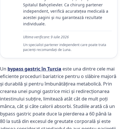
Spitalul Bahçelievler. Ca chirurg partener
independent, verifică acuratețea medicală a
acestei pagini și nu garantează rezultate
individuale.
Ultima verificare:
9 iulie 2026
Un specialist partener independent care poate trata
pacienți recomandați de Luna.
Un
bypass gastric în Turcia
este una dintre cele mai
eficiente proceduri bariatrice pentru o slăbire majoră
și durabilă și pentru îmbunătățirea metabolică. Prin
crearea unei pungi gastrice mici și redirecționarea
intestinului subțire, limitează atât cât de mult poți
mânca, cât și câte calorii absorbi. Studiile arată că un
bypass gastric poate duce la pierderea a 60 până la
80 la sută din excesul de greutate corporală și este
adesea considerat standardul de aur pentru pacienții