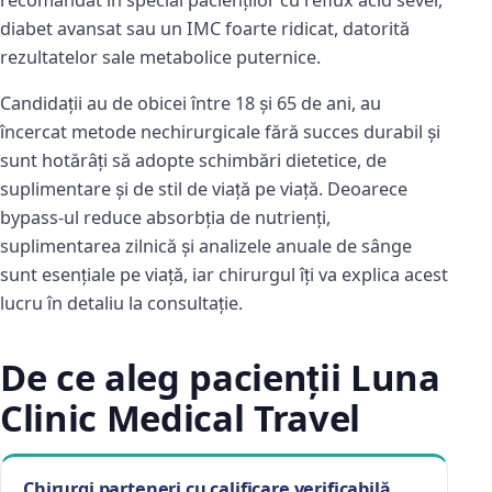
recomandat în special pacienților cu reflux acid sever,
diabet avansat sau un IMC foarte ridicat, datorită
rezultatelor sale metabolice puternice.
Candidații au de obicei între 18 și 65 de ani, au
încercat metode nechirurgicale fără succes durabil și
sunt hotărâți să adopte schimbări dietetice, de
suplimentare și de stil de viață pe viață. Deoarece
bypass-ul reduce absorbția de nutrienți,
suplimentarea zilnică și analizele anuale de sânge
sunt esențiale pe viață, iar chirurgul îți va explica acest
lucru în detaliu la consultație.
De ce aleg pacienții Luna
Clinic Medical Travel
Chirurgi parteneri cu calificare verificabilă