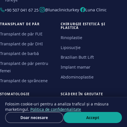
@lunaclinicturkey
Luna Clinic
+90 507 041 67 25
TRANSPLANT DE PĂR
CHIRURGIE ESTETICĂ ȘI
PLASTICĂ
Transplant de păr FUE
Rinoplastie
Transplant de păr DHI
Liposucție
Transplant de barbă
Brazilian Butt Lift
Transplant de păr pentru
Implant mamar
femei
Abdominoplastie
Transplant de sprâncene
STOMATOLOGIE
SCĂDERE ÎN GREUTATE
Implanturi dentare
Gastric sleeve
Folosim cookie-uri pentru a analiza traficul și a măsura
marketingul.
Politica de confidențialitate
All-on-4
Bypass gastric
Cere ofertă
Doar necesare
Accept
Scrie
All-on-6
Balon gastric