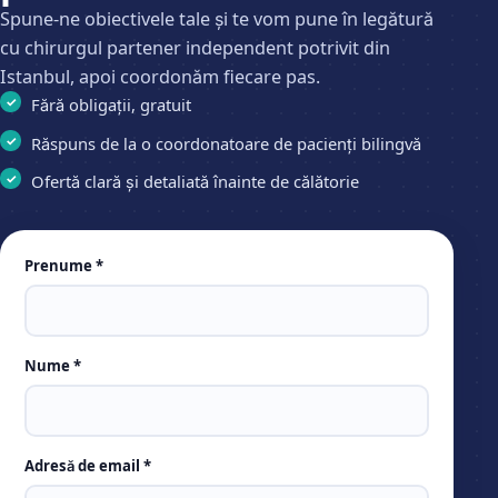
Spune-ne obiectivele tale și te vom pune în legătură
cu chirurgul partener independent potrivit din
Istanbul, apoi coordonăm fiecare pas.
Fără obligații, gratuit
Răspuns de la o coordonatoare de pacienți bilingvă
Ofertă clară și detaliată înainte de călătorie
Leave
Prenume *
this
field
empty
Nume *
Adresă de email *