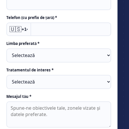
Telefon (cu prefix de țară) *
🇺🇸
+1
▾
Limba preferată *
Tratamentul de interes *
Mesajul tău *