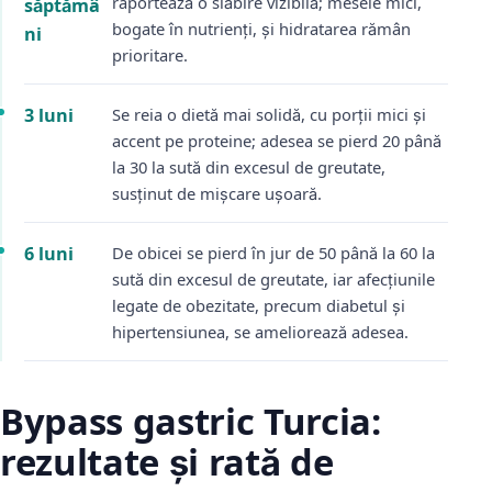
raportează o slăbire vizibilă; mesele mici,
săptămâ
bogate în nutrienți, și hidratarea rămân
ni
prioritare.
3 luni
Se reia o dietă mai solidă, cu porții mici și
accent pe proteine; adesea se pierd 20 până
la 30 la sută din excesul de greutate,
susținut de mișcare ușoară.
6 luni
De obicei se pierd în jur de 50 până la 60 la
sută din excesul de greutate, iar afecțiunile
legate de obezitate, precum diabetul și
hipertensiunea, se ameliorează adesea.
Bypass gastric Turcia:
rezultate și rată de