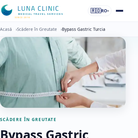
🇷🇴
RO
▾
MEDICAL TRAVEL SERVICES
SINCE 2016
Acasă
›
Scădere în Greutate
›
Bypass Gastric Turcia
SCĂDERE ÎN GREUTATE
Bypass Gastric