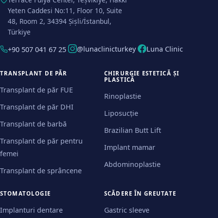
Yeten Caddesi No:11, Floor 10, Suite
48, Room 2, 34394 Şişli/İstanbul,
Türkiye
@lunaclinicturkey
Luna Clinic
+90 507 041 67 25
TRANSPLANT DE PĂR
CHIRURGIE ESTETICĂ ȘI
PLASTICĂ
Transplant de păr FUE
Rinoplastie
Transplant de păr DHI
Liposucție
Transplant de barbă
Brazilian Butt Lift
Transplant de păr pentru
Implant mamar
femei
Abdominoplastie
Transplant de sprâncene
STOMATOLOGIE
SCĂDERE ÎN GREUTATE
Implanturi dentare
Gastric sleeve