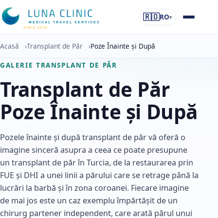
🇷🇴
RO
▾
MEDICAL TRAVEL SERVICES
SINCE 2016
Acasă
›
Transplant de Păr
›
Poze Înainte și După
GALERIE TRANSPLANT DE PĂR
Transplant de Păr
Poze Înainte și După
Pozele înainte și după transplant de păr vă oferă o
imagine sinceră asupra a ceea ce poate presupune
un transplant de păr în Turcia, de la restaurarea prin
FUE și DHI a unei linii a părului care se retrage până la
lucrări la barbă și în zona coroanei. Fiecare imagine
de mai jos este un caz exemplu împărtășit de un
chirurg partener independent, care arată părul unui