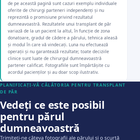
de pe această pagină sunt cazuri exemplu individuale
oferite de chirurgi parteneri independenți și nu
reprezintă o promisiune privind rezultatul
dumneavoastră. Rezultatele unui transplant de păr
variază de la un pacient la altul, în funcție de zona
donatoare, gradul de cădere a părului, tehnica aleasă
și modul în care vă vindecați. Luna nu efectuează
operații și nu garantează rezultate; toate deciziile
clinice sunt luate de chirurgul dumneavoastră
partener calificat. Fotografiile sunt împărtășite cu
acordul pacienților și au doar scop ilustrativ.
PLANIFICAȚI-VĂ CĂLĂTORIA PENTRU TRANSPLANT
DE PĂR
Vedeți ce este posibil
pentru părul
dumneavoastră
Trimiteți-ne câteva fotografii ale părului și o scurtă