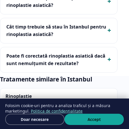
rinoplastie asiatică?
Cât timp trebuie să stau în Istanbul pentru
rinoplastia asiatică?
Poate fi corectată rinoplastia asiatică dacă
sunt nemulțumit de rezultate?
Tratamente similare în Istanbul
Rinoplastie
Folosim cookie-uri pentru a analiza traficul și a măsura
marketingul.
Politica de confidențialitate
Liposucție
Cere ofertă
Doar necesare
Accept
Scrie