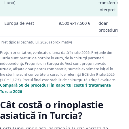
Luna)
transferuri,
interpret
Europa de Vest
9.500 €-17.500 €
doar
procedura
Preț tipic al pachetului, 2026 (aproximativ)
Prețuri orientative, verificate ultima dată în iulie 2026. Prețurile din
Turcia sunt prețuri de pornire în euro, de la chirurgi parteneri
independenți. Prețurile din Europa de Vest sunt prețuri private
uzuale, afișate doar pentru comparație; sumele exprimate inițial în
lire sterline sunt convertite la cursul de referință BCE din 9 iulie 2026
(1 £ = 1,17 €). Prețul final este stabilit de chirurgul tău după evaluare.
Compară 50 de proceduri în Raportul costuri tratamente
Turcia 2026
Cât costă o rinoplastie
asiatică în Turcia?
Costul unei rinoplastii asiatice în Turcia variază de