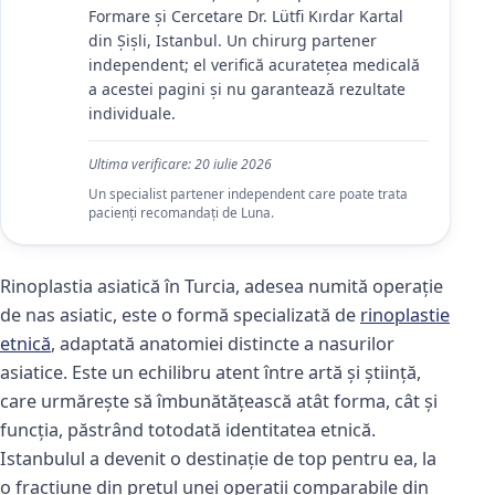
Formare și Cercetare Dr. Lütfi Kırdar Kartal
din Șișli, Istanbul. Un chirurg partener
independent; el verifică acuratețea medicală
a acestei pagini și nu garantează rezultate
individuale.
Ultima verificare:
20 iulie 2026
Un specialist partener independent care poate trata
pacienți recomandați de Luna.
Rinoplastia asiatică în Turcia, adesea numită operație
de nas asiatic, este o formă specializată de
rinoplastie
etnică
, adaptată anatomiei distincte a nasurilor
asiatice. Este un echilibru atent între artă și știință,
care urmărește să îmbunătățească atât forma, cât și
funcția, păstrând totodată identitatea etnică.
Istanbulul a devenit o destinație de top pentru ea, la
o fracțiune din prețul unei operații comparabile din