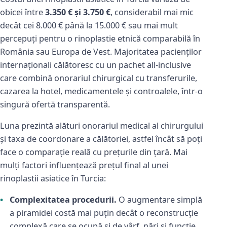
obicei între
3.350 € și 3.750 €
, considerabil mai mic
decât cei 8.000 € până la 15.000 € sau mai mult
percepuți pentru o rinoplastie etnică comparabilă în
România sau Europa de Vest. Majoritatea pacienților
internaționali călătoresc cu un pachet all-inclusive
care combină onorariul chirurgical cu transferurile,
cazarea la hotel, medicamentele și controalele, într-o
singură ofertă transparentă.
Luna prezintă alături onorariul medical al chirurgului
și taxa de coordonare a călătoriei, astfel încât să poți
face o comparație reală cu prețurile din țară. Mai
mulți factori influențează prețul final al unei
rinoplastii asiatice în Turcia:
Complexitatea procedurii.
O augmentare simplă
a piramidei costă mai puțin decât o reconstrucție
complexă care se ocupă și de vârf, nări și funcție.