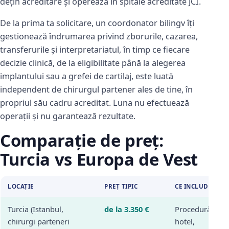
dețin acreditare și operează în spitale acreditate JCI.
De la prima ta solicitare, un coordonator bilingv îți
gestionează îndrumarea privind zborurile, cazarea,
transferurile și interpretariatul, în timp ce fiecare
decizie clinică, de la eligibilitate până la alegerea
implantului sau a grefei de cartilaj, este luată
independent de chirurgul partener ales de tine, în
propriul său cadru acreditat. Luna nu efectuează
operații și nu garantează rezultate.
Comparație de preț:
Turcia vs Europa de Vest
LOCAȚIE
PREȚ TIPIC
CE INCLUDE
Turcia (Istanbul,
de la 3.350 €
Procedură,
chirurgi parteneri
hotel,