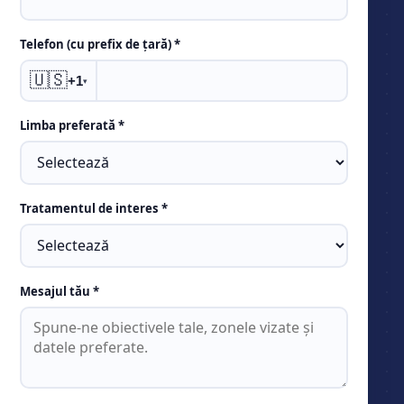
Telefon (cu prefix de țară) *
🇺🇸
+1
▾
Limba preferată *
Tratamentul de interes *
Mesajul tău *