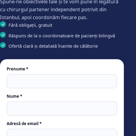
Spune-ne obiectivele tale și te vom pune în legătură
cu chirurgul partener independent potrivit din
Istanbul, apoi coordonăm fiecare pas.
Fără obligații, gratuit
Răspuns de la o coordonatoare de pacienți bilingvă
Ofertă clară și detaliată înainte de călătorie
Leave
Prenume *
this
field
empty
Nume *
Adresă de email *