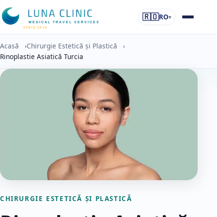
🇷🇴
RO
▾
MEDICAL TRAVEL SERVICES
SINCE 2016
Acasă
›
Chirurgie Estetică și Plastică
›
Rinoplastie Asiatică Turcia
CHIRURGIE ESTETICĂ ȘI PLASTICĂ