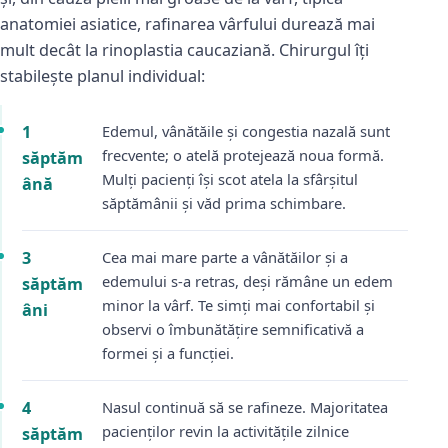
anatomiei asiatice, rafinarea vârfului durează mai
mult decât la rinoplastia caucaziană. Chirurgul îți
stabilește planul individual:
1
Edemul, vânătăile și congestia nazală sunt
frecvente; o atelă protejează noua formă.
săptăm
Mulți pacienți își scot atela la sfârșitul
ână
săptămânii și văd prima schimbare.
3
Cea mai mare parte a vânătăilor și a
edemului s-a retras, deși rămâne un edem
săptăm
minor la vârf. Te simți mai confortabil și
âni
observi o îmbunătățire semnificativă a
formei și a funcției.
4
Nasul continuă să se rafineze. Majoritatea
pacienților revin la activitățile zilnice
săptăm