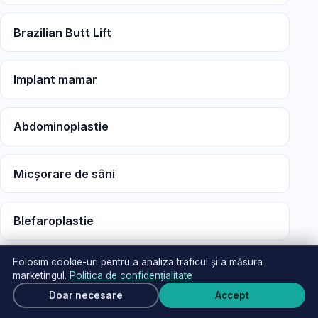
Brazilian Butt Lift
Implant mamar
Abdominoplastie
Micșorare de sâni
Blefaroplastie
Folosim cookie-uri pentru a analiza traficul și a măsura
Ginecomastie
marketingul.
Politica de confidențialitate
Cere ofertă
Doar necesare
Accept
Scri
MEDICAL TRAVEL SERVICES