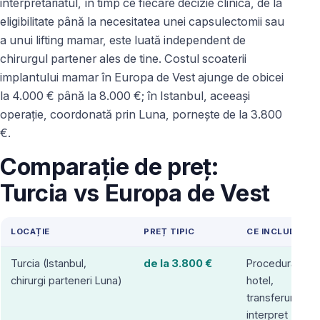
interpretariatul, în timp ce fiecare decizie clinică, de la
eligibilitate până la necesitatea unei capsulectomii sau
a unui lifting mamar, este luată independent de
chirurgul partener ales de tine. Costul scoaterii
implantului mamar în Europa de Vest ajunge de obicei
la 4.000 € până la 8.000 €; în Istanbul, aceeași
operație, coordonată prin Luna, pornește de la 3.800
€.
Comparație de preț:
Turcia vs Europa de Vest
LOCAȚIE
PREȚ TIPIC
CE INCLUDE
Turcia (Istanbul,
de la 3.800 €
Procedură,
chirurgi parteneri Luna)
hotel,
transferuri,
interpret