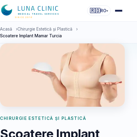
🇷🇴
RO
▾
MEDICAL TRAVEL SERVICES
SINCE 2016
Acasă
›
Chirurgie Estetică și Plastică
›
Scoatere Implant Mamar Turcia
CHIRURGIE ESTETICĂ ȘI PLASTICĂ
Scoatere Implant