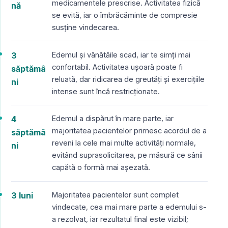
medicamentele prescrise. Activitatea fizică
nă
se evită, iar o îmbrăcăminte de compresie
susține vindecarea.
3
Edemul și vânătăile scad, iar te simți mai
confortabil. Activitatea ușoară poate fi
săptămâ
reluată, dar ridicarea de greutăți și exercițiile
ni
intense sunt încă restricționate.
4
Edemul a dispărut în mare parte, iar
majoritatea pacientelor primesc acordul de a
săptămâ
reveni la cele mai multe activități normale,
ni
evitând suprasolicitarea, pe măsură ce sânii
capătă o formă mai așezată.
3 luni
Majoritatea pacientelor sunt complet
vindecate, cea mai mare parte a edemului s-
a rezolvat, iar rezultatul final este vizibil;