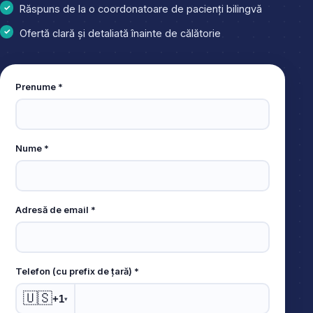
Răspuns de la o coordonatoare de pacienți bilingvă
Ofertă clară și detaliată înainte de călătorie
Leave
Prenume *
this
field
empty
Nume *
Adresă de email *
Telefon (cu prefix de țară) *
🇺🇸
+1
▾