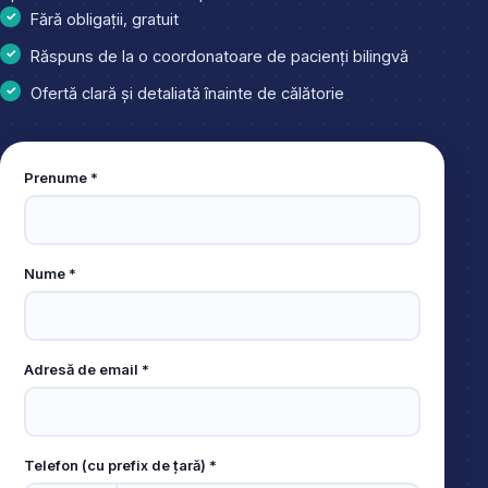
Fără obligații, gratuit
Răspuns de la o coordonatoare de pacienți bilingvă
Ofertă clară și detaliată înainte de călătorie
Leave
Prenume *
this
field
empty
Nume *
Adresă de email *
Telefon (cu prefix de țară) *