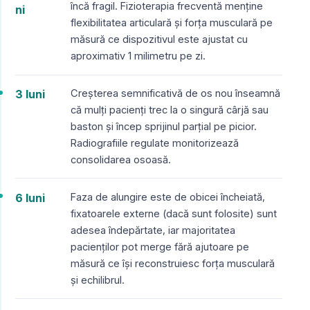
încă fragil. Fizioterapia frecventă menține
ni
flexibilitatea articulară și forța musculară pe
măsură ce dispozitivul este ajustat cu
aproximativ 1 milimetru pe zi.
3 luni
Creșterea semnificativă de os nou înseamnă
că mulți pacienți trec la o singură cârjă sau
baston și încep sprijinul parțial pe picior.
Radiografiile regulate monitorizează
consolidarea osoasă.
6 luni
Faza de alungire este de obicei încheiată,
fixatoarele externe (dacă sunt folosite) sunt
adesea îndepărtate, iar majoritatea
pacienților pot merge fără ajutoare pe
măsură ce își reconstruiesc forța musculară
și echilibrul.