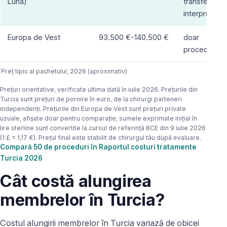
Luna)
transferuri,
interpret
Europa de Vest
93.500 €-140.500 €
doar
procedura
Preț tipic al pachetului, 2026 (aproximativ)
Prețuri orientative, verificate ultima dată în iulie 2026. Prețurile din
Turcia sunt prețuri de pornire în euro, de la chirurgi parteneri
independenți. Prețurile din Europa de Vest sunt prețuri private
uzuale, afișate doar pentru comparație; sumele exprimate inițial în
lire sterline sunt convertite la cursul de referință BCE din 9 iulie 2026
(1 £ = 1,17 €). Prețul final este stabilit de chirurgul tău după evaluare.
Compară 50 de proceduri în Raportul costuri tratamente
Turcia 2026
Cât costă alungirea
membrelor în Turcia?
Costul alungirii membrelor în Turcia variază de obicei