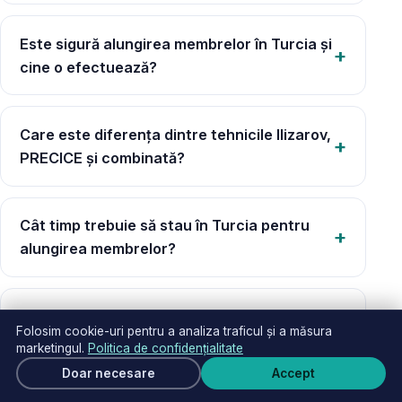
Este sigură alungirea membrelor în Turcia și
cine o efectuează?
Care este diferența dintre tehnicile Ilizarov,
PRECICE și combinată?
Cât timp trebuie să stau în Turcia pentru
alungirea membrelor?
Este dureroasă alungirea membrelor și cum
Folosim cookie-uri pentru a analiza traficul și a măsura
este recuperarea?
marketingul.
Politica de confidențialitate
Cere ofertă
Doar necesare
Accept
Scri