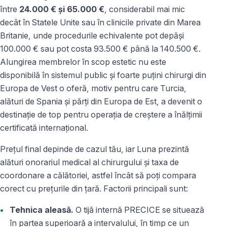
între
24.000 € și 65.000 €
, considerabil mai mic
decât în Statele Unite sau în clinicile private din Marea
Britanie, unde procedurile echivalente pot depăși
100.000 € sau pot costa 93.500 € până la 140.500 €.
Alungirea membrelor în scop estetic nu este
disponibilă în sistemul public și foarte puțini chirurgi din
Europa de Vest o oferă, motiv pentru care Turcia,
alături de Spania și părți din Europa de Est, a devenit o
destinație de top pentru operația de creștere a înălțimii
certificată internațional.
Prețul final depinde de cazul tău, iar Luna prezintă
alături onorariul medical al chirurgului și taxa de
coordonare a călătoriei, astfel încât să poți compara
corect cu prețurile din țară. Factorii principali sunt:
Tehnica aleasă.
O tijă internă PRECICE se situează
în partea superioară a intervalului, în timp ce un