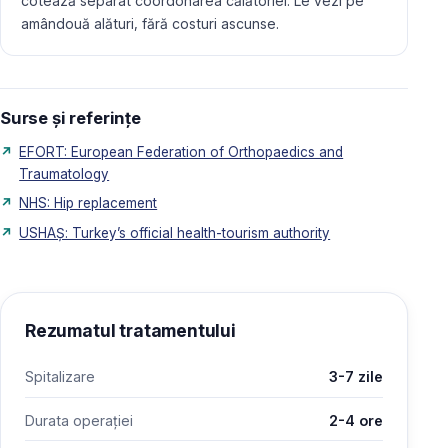
cotează separat coordonarea călătoriei. Le vezi pe
amândouă alături, fără costuri ascunse.
Surse și referințe
EFORT: European Federation of Orthopaedics and
Traumatology
NHS: Hip replacement
USHAŞ: Turkey’s official health-tourism authority
Rezumatul tratamentului
Spitalizare
3-7 zile
Durata operației
2-4 ore