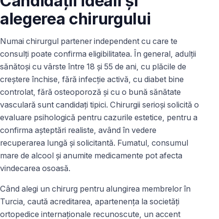
Candidații ideali și
alegerea chirurgului
Numai chirurgul partener independent cu care te
consulți poate confirma eligibilitatea. În general, adulții
sănătoși cu vârste între 18 și 55 de ani, cu plăcile de
creștere închise, fără infecție activă, cu diabet bine
controlat, fără osteoporoză și cu o bună sănătate
vasculară sunt candidați tipici. Chirurgii serioși solicită o
evaluare psihologică pentru cazurile estetice, pentru a
confirma așteptări realiste, având în vedere
recuperarea lungă și solicitantă. Fumatul, consumul
mare de alcool și anumite medicamente pot afecta
vindecarea osoasă.
Când alegi un chirurg pentru alungirea membrelor în
Turcia, caută acreditarea, apartenența la societăți
ortopedice internaționale recunoscute, un accent