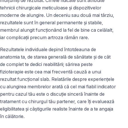
mulțumiți de rezultat. Cifrele ridicate sunt atribuite
tehnicii chirurgicale meticuloase și dispozitivelor
moderne de alungire. Un deceniu sau două mai târziu,
rezultatele sunt în general permanente și stabile,
membrul alungit funcționând la fel de bine ca celălalt,
iar complicații precum artroza rămân rare.
Rezultatele individuale depind întotdeauna de
anatomia ta, de starea generală de sănătate și de cât
de complet te dedici reabilitării; sărirea peste
fizioterapie este cea mai frecventă cauză a unui
rezultat funcțional slab. Relatările despre experiențele
cu alungirea membrelor arată că cel mai fiabil indicator
pentru cazul tău este o discuție sinceră înainte de
tratament cu chirurgul tău partener, care îți evaluează
eligibilitatea și câștigurile realiste înainte de a te angaja
în călătorie.