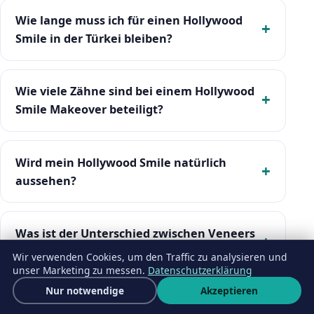
Wie lange muss ich für einen Hollywood
Smile in der Türkei bleiben?
Wie viele Zähne sind bei einem Hollywood
Smile Makeover beteiligt?
Wird mein Hollywood Smile natürlich
aussehen?
Was ist der Unterschied zwischen Veneers
und Kronen bei einem Smile Makeover?
Wir verwenden Cookies, um den Traffic zu analysieren und
unser Marketing zu messen.
Datenschutzerklärung
Kostenloses Angebot
Nur notwendige
Akzeptieren
Wha
Ist ein Smile Makeover schmerzhaft und