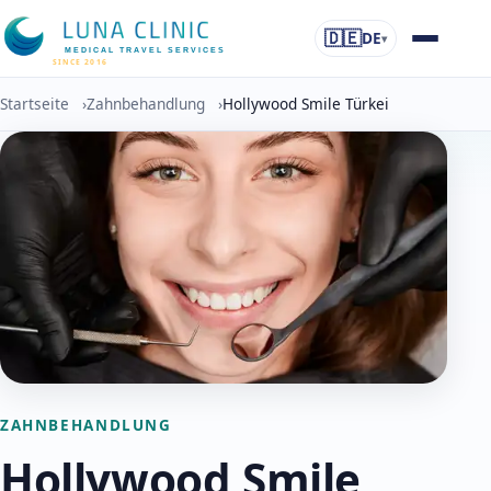
🇩🇪
DE
▾
MEDICAL TRAVEL SERVICES
SINCE 2016
Startseite
›
Zahnbehandlung
›
Hollywood Smile Türkei
ZAHNBEHANDLUNG
Hollywood Smile