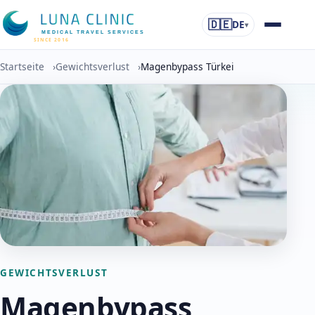
🇩🇪
DE
▾
MEDICAL TRAVEL SERVICES
SINCE 2016
Startseite
›
Gewichtsverlust
›
Magenbypass Türkei
GEWICHTSVERLUST
Magenbypass