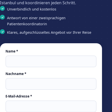
Istanbul und koordinieren jeden Schritt.
Unverbindlich und kostenlos
Antwort von einer zweisprachigen
Patientenkoordinatorin
Klares, aufgeschlüsseltes Angebot vor Ihrer Reise
Leave
Name *
this
field
empty
Nachname *
E-Mail-Adresse *