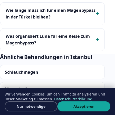
Wie lange muss ich für einen Magenbypass
in der Türkei bleiben?
Was organisiert Luna für eine Reise zum
Magenbypass?
Ähnliche Behandlungen in Istanbul
Schlauchmagen
Magenballon
Wir verwenden Cookies, um den Traffic zu analysieren und
unser Marketing zu messen.
Datenschutzerklärung
Schlauchmagen-Revision
Kostenloses Angebot
Nur notwendige
Akzeptieren
Wha