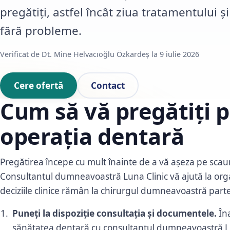
pregătiți, astfel încât ziua tratamentului 
fără probleme.
Verificat de Dt. Mine Helvacıoğlu Özkardeş la 9 iulie 2026
Cere ofertă
Contact
Cum să vă pregătiți 
operația dentară
Pregătirea începe cu mult înainte de a vă așeza pe scau
Consultantul dumneavoastră Luna Clinic vă ajută la orga
deciziile clinice rămân la chirurgul dumneavoastră par
Puneți la dispoziție consultația și documentele.
Îna
sănătatea dentară cu consultantul dumneavoastră Lun