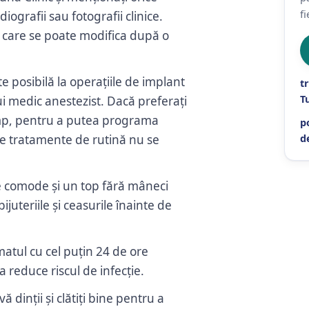
fi
diografii sau fotografii clinice.
, care se poate modifica după o
 posibilă la operațiile de implant
t
Tu
ui medic anestezist. Dacă preferați
imp, pentru a putea programa
p
lte tratamente de rutină nu se
d
e comode și un top fără mâneci
ijuteriile și ceasurile înainte de
umatul cu cel puțin 24 de ore
a reduce riscul de infecție.
vă dinții și clătiți bine pentru a