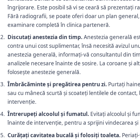
îngrijorare. Este posibil să vi se ceară să prezentați ra
Fără radiografii, se poate oferi doar un plan general
examinare completă în clinica parteneră.
Discutați anestezia din timp.
Anestezia generală este
contra unui cost suplimentar, însă necesită avizul un
anestezia generală, informați-vă consultantul din t
analizele necesare înainte de sosire. La coroane și a
folosește anestezie generală.
Îmbrăcăminte și pregătirea pentru zi.
Purtați hain
sau cu mânecă scurtă și scoateți lentilele de contact, b
intervenție.
Întrerupeți alcoolul și fumatul.
Evitați alcoolul și f
înainte de intervenție, pentru a sprijini vindecarea și 
Curățați cavitatea bucală și folosiți toaleta.
Periați-