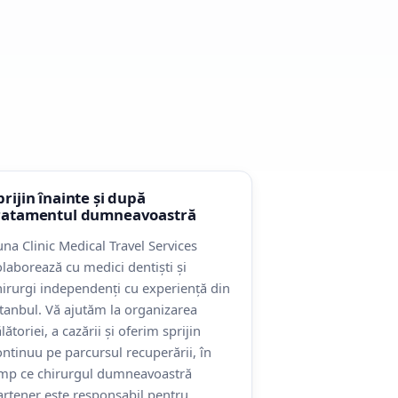
prijin înainte și după
ratamentul dumneavoastră
una Clinic Medical Travel Services
olaborează cu medici dentiști și
hirurgi independenți cu experiență din
stanbul. Vă ajutăm la organizarea
lătoriei, a cazării și oferim sprijin
ontinuu pe parcursul recuperării, în
imp ce chirurgul dumneavoastră
artener este responsabil pentru