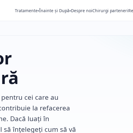
Tratamente
Înainte și După
Despre noi
Chirurgi parteneri
Re
▾
▾
or
ară
 pentru cei care au
contribuie la refacerea
ne. Dacă luați în
l să înțelegeți cum să vă