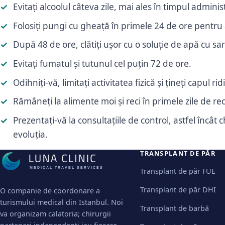
Evitați alcoolul câteva zile, mai ales în timpul admini
Folosiți pungi cu gheață în primele 24 de ore pentru
După 48 de ore, clătiți ușor cu o soluție de apă cu s
Evitați fumatul și tutunul cel puțin 72 de ore.
Odihniți-vă, limitați activitatea fizică și țineți capul 
Rămâneți la alimente moi și reci în primele zile de r
Prezentați-vă la consultațiile de control, astfel încât
evoluția.
TRANSPLANT DE PĂR
MEDICAL TRAVEL SERVICES
Transplant de păr FUE
Transplant de păr DHI
O companie de coordonare a
turismului medical din Istanbul. Noi
Transplant de barbă
va organizam calatoria; chirurgii