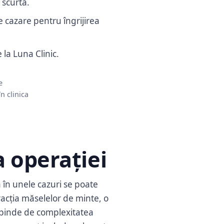
scurtă.
e cazare pentru îngrijirea
la Luna Clinic.
e
n clinica
a operației
 în unele cazuri se poate
racția măselelor de minte, o
epinde de complexitatea