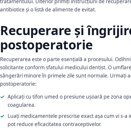
tratamentului. Ulterior primiți instrucțiuni de recuperar
antibiotice și o listă de alimente de evitat.
Recuperare și îngrijir
postoperatorie
Recuperarea este o parte esențială a procesului. Odihniți-v
solicitante conform sfatului medicului dentist. O umflare 
sângerări minore în primele zile sunt normale. Urmați ac
postoperatorie:
Aplicați cu tifon umed o presiune ușoară pe zona op
coagularea.
Luați medicamentele prescrise exact așa cum vi s-a ind
pot reduce eficacitatea contraceptivelor.