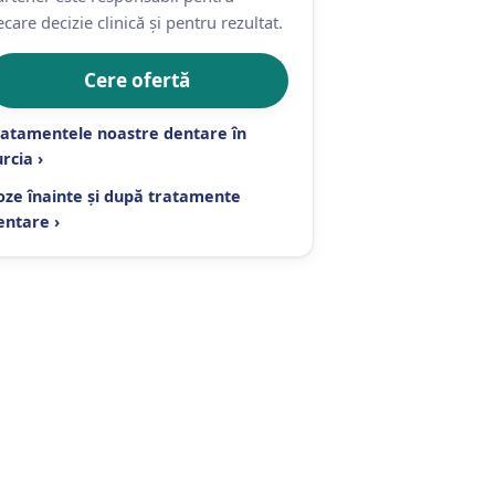
ecare decizie clinică și pentru rezultat.
Cere ofertă
ratamentele noastre dentare în
rcia ›
oze înainte și după tratamente
entare ›