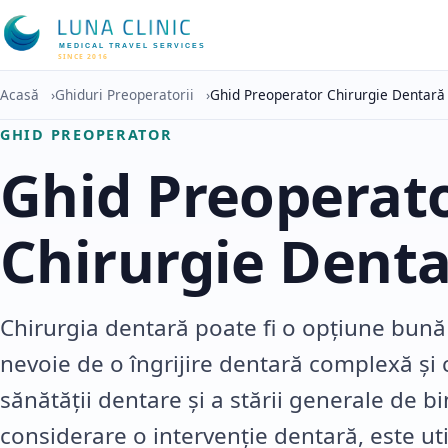
MEDICAL TRAVEL SERVICES
SINCE 2016
Acasă
›
Ghiduri Preoperatorii
›
Ghid Preoperator Chirurgie Dentară
GHID PREOPERATOR
Ghid Preoperat
Chirurgie Dent
Chirurgia dentară poate fi o opțiune bună
nevoie de o îngrijire dentară complexă și 
sănătății dentare și a stării generale de bi
considerare o intervenție dentară, este uti