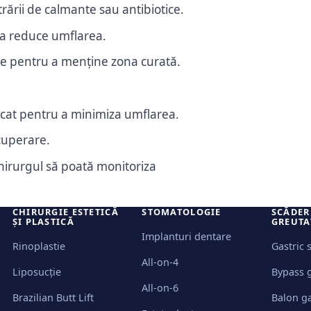
strării de calmante sau antibiotice.
 a reduce umflarea.
are pentru a menține zona curată.
ridicat pentru a minimiza umflarea.
ecuperare.
 chirurgul să poată monitoriza
CHIRURGIE ESTETICĂ
STOMATOLOGIE
SCĂDER
ȘI PLASTICĂ
GREUTA
Implanturi dentare
Rinoplastie
Gastric 
All-on-4
Liposucție
Bypass g
All-on-6
Brazilian Butt Lift
Balon ga