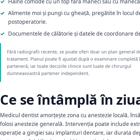
Haine comode cu un top fără mâneci sau cu mânecă 
Alimente moi și pungi cu gheață, pregătite în locul d
postoperatorie.
Documentele de călătorie și datele de coordonare de 
Fără radiografii recente, se poate oferi doar un plan general d
tratament. Planul poate fi ajustat după o examinare completă î
parteneră, iar toate deciziile clinice sunt luate de chirurgul
dumneavoastră partener independent.
Ce se întâmplă în ziu
Medicul dentist amorțește zona cu anestezie locală, însă
folosi anestezie generală. Intervenția poate include ext
operație a gingiei sau implanturi dentare, iar durata d