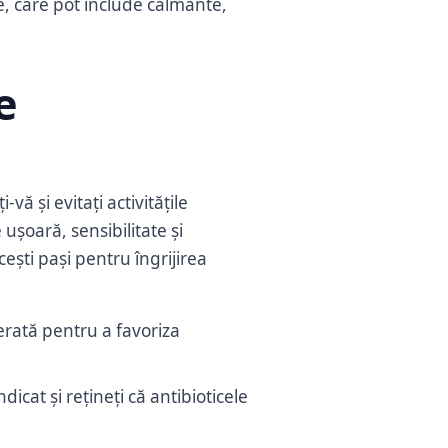
e, care pot include calmante,
e
ă și evitați activitățile
ușoară, sensibilitate și
ești pași pentru îngrijirea
erată pentru a favoriza
icat și rețineți că antibioticele