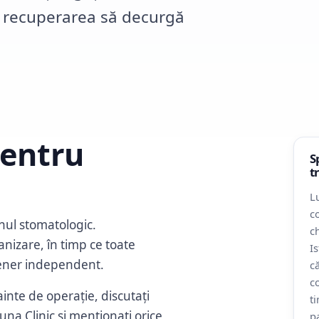
și recuperarea să decurgă
pentru
S
t
L
c
nul stomatologic.
c
nizare, în timp ce toate
I
tener independent.
că
c
inte de operație, discutați
t
a Clinic și menționați orice
p