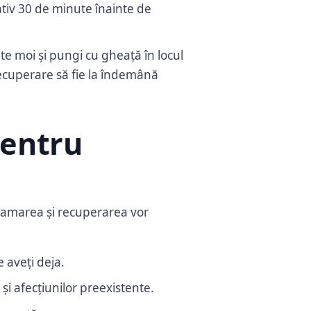
mativ 30 de minute înainte de
te moi și pungi cu gheață în locul
recuperare să fie la îndemână
pentru
gramarea și recuperarea vor
e aveți deja.
și afecțiunilor preexistente.