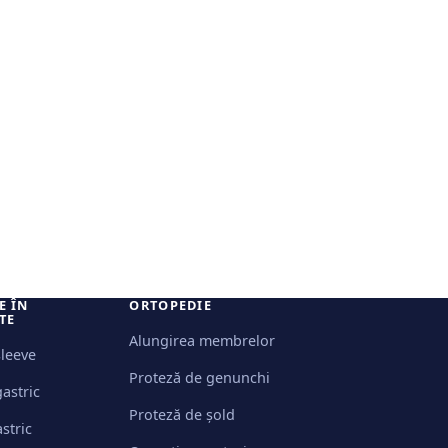
E ÎN
ORTOPEDIE
TE
Alungirea membrelor
sleeve
Proteză de genunchi
astric
Proteză de șold
stric