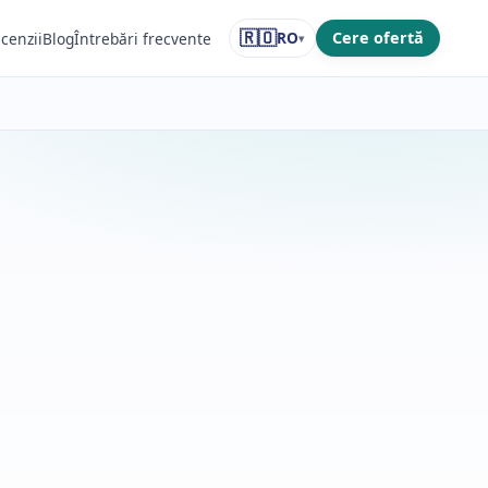
🇷🇴
RO
Cere ofertă
cenzii
Blog
Întrebări frecvente
▾