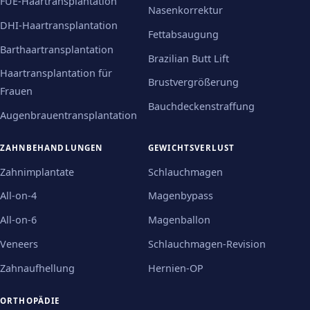
FUE-Haartransplantation
Nasenkorrektur
DHI-Haartransplantation
Fettabsaugung
Barthaartransplantation
Brazilian Butt Lift
Haartransplantation für
Brustvergrößerung
Frauen
Bauchdeckenstraffung
Augenbrauentransplantation
ZAHNBEHANDLUNGEN
GEWICHTSVERLUST
Zahnimplantate
Schlauchmagen
All-on-4
Magenbypass
All-on-6
Magenballon
Veneers
Schlauchmagen-Revision
Zahnaufhellung
Hernien-OP
ORTHOPÄDIE