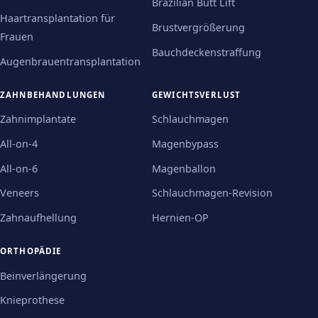
Brazilian Butt Lift
Haartransplantation für
Brustvergrößerung
Frauen
Bauchdeckenstraffung
Augenbrauentransplantation
ZAHNBEHANDLUNGEN
GEWICHTSVERLUST
Zahnimplantate
Schlauchmagen
All-on-4
Magenbypass
All-on-6
Magenballon
Veneers
Schlauchmagen-Revision
Zahnaufhellung
Hernien-OP
ORTHOPÄDIE
Beinverlängerung
Knieprothese