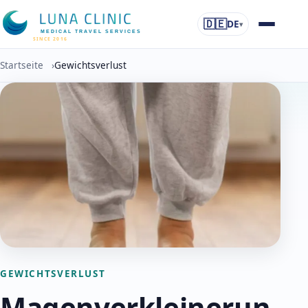
🇩🇪
DE
▾
MEDICAL TRAVEL SERVICES
SINCE 2016
Startseite
›
Gewichtsverlust
GEWICHTSVERLUST
Magenverkleinerun