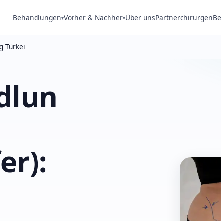
Behandlungen
Vorher & Nachher
Über uns
Partnerchirurgen
Be
▾
▾
g Türkei
dlun
er):