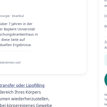
K
e
D
rurgie · Istanbul
über 7 Jahren in der
B
er Başkent Universität
orschungskrankenhaus in
 diese Seite auf
Z
iduellen Ergebnisse.
A
Patientinnen und
transfer oder Lipofilling
m Bereich Ihres Körpers
N
olumen wiederherzustellen,
T
k
dabei körpereigenes Gewebe