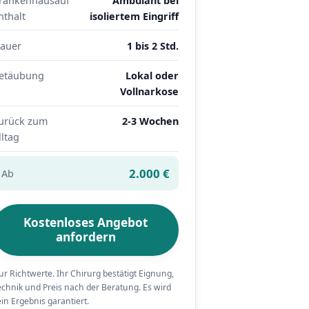
rankenhausauf
Ambulant bei
nthalt
isoliertem Eingriff
auer
1 bis 2 Std.
etäubung
Lokal oder
Vollnarkose
urück zum
2-3 Wochen
lltag
2.000 €
Ab
Kostenloses Angebot
anfordern
ur Richtwerte. Ihr Chirurg bestätigt Eignung,
echnik und Preis nach der Beratung. Es wird
ein Ergebnis garantiert.