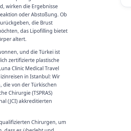
rd, wirken die Ergebnisse
n Reaktion oder Abstoßung. Ob
urückgeben, die Brust
hten, das Lipofilling bietet
rper altert.
wonnen, und die Türkei ist
ch zertifizierte plastische
una Clinic Medical Travel
zinreisen in Istanbul: Wir
 die von der Türkischen
sche Chirurgie (TSPRAS)
nal (JCI) akkreditierten
hqualifizierten Chirurgen, um
n, dass es überlebt und