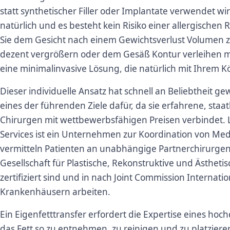
statt synthetischer Filler oder Implantate verwendet wi
natürlich und es besteht kein Risiko einer allergische
Sie dem Gesicht nach einem Gewichtsverlust Volumen z
dezent vergrößern oder dem Gesäß Kontur verleihen möc
eine minimalinvasive Lösung, die natürlich mit Ihrem Kö
Dieser individuelle Ansatz hat schnell an Beliebtheit ge
eines der führenden Ziele dafür, da sie erfahrene, staatli
Chirurgen mit wettbewerbsfähigen Preisen verbindet. L
Services ist ein Unternehmen zur Koordination von Medi
vermitteln Patienten an unabhängige Partnerchirurgen,
Gesellschaft für Plastische, Rekonstruktive und Ästheti
zertifiziert sind und in nach Joint Commission Internatio
Krankenhäusern arbeiten.
Ein Eigenfetttransfer erfordert die Expertise eines hoc
das Fett so zu entnehmen, zu reinigen und zu platziere