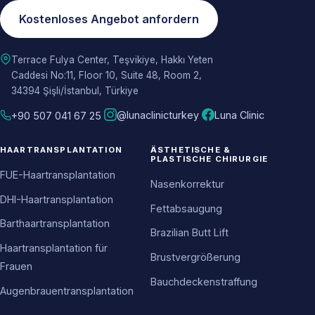
Kostenloses Angebot anfordern
Terrace Fulya Center, Teşvikiye, Hakkı Yeten
Caddesi No:11, Floor 10, Suite 48, Room 2,
34394 Şişli/İstanbul, Türkiye
@lunaclinicturkey
Luna Clinic
+90 507 041 67 25
HAARTRANSPLANTATION
ÄSTHETISCHE &
PLASTISCHE CHIRURGIE
FUE-Haartransplantation
Nasenkorrektur
DHI-Haartransplantation
Fettabsaugung
Barthaartransplantation
Brazilian Butt Lift
Haartransplantation für
Brustvergrößerung
Frauen
Bauchdeckenstraffung
Augenbrauentransplantation