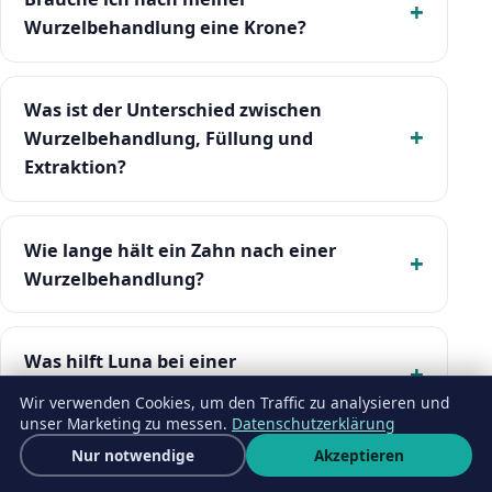
Wurzelbehandlung eine Krone?
Was ist der Unterschied zwischen
Wurzelbehandlung, Füllung und
Extraktion?
Wie lange hält ein Zahn nach einer
Wurzelbehandlung?
Was hilft Luna bei einer
Wurzelbehandlung zu organisieren?
Wir verwenden Cookies, um den Traffic zu analysieren und
unser Marketing zu messen.
Datenschutzerklärung
Ähnliche Behandlungen in Istanbul
Kostenloses Angebot
Nur notwendige
Akzeptieren
Wha