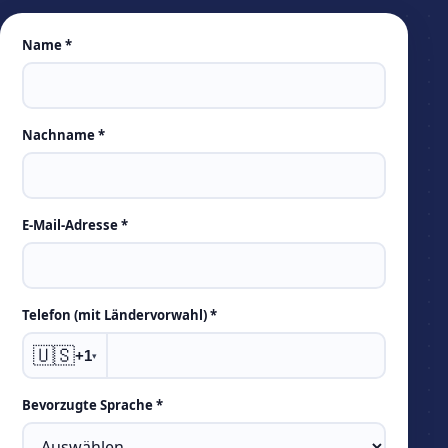
Leave
Name *
this
field
empty
Nachname *
E-Mail-Adresse *
Telefon (mit Ländervorwahl) *
🇺🇸
+1
▾
Bevorzugte Sprache *