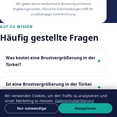
Wir geben keine medizinische Beratung und keine
Ergebnisgarantien. Klinische Entscheidungen trifft Ihr
unabhängiger Partnerchirurg.
GUT ZU WISSEN
Häufig gestellte Fragen
Was kostet eine Brustvergrößerung in der
Türkei?
Ist eine Brustvergrößerung in der Türkei
sicher?
Wir verwenden Cookies, um den Traffic zu analysieren und
unser Marketing zu messen.
Datenschutzerklärung
Kostenloses Angebot
Nur notwendige
Akzeptieren
Welche langfristigen Risiken haben
Wha