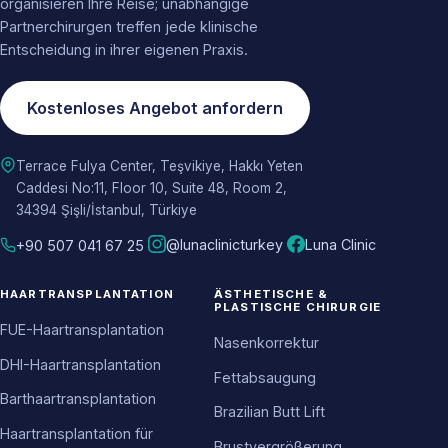
organisieren Ihre Reise; unabhängige
Partnerchirurgen treffen jede klinische
Entscheidung in ihrer eigenen Praxis.
Kostenloses Angebot anfordern
Terrace Fulya Center, Teşvikiye, Hakkı Yeten
Caddesi No:11, Floor 10, Suite 48, Room 2,
34394 Şişli/İstanbul, Türkiye
@lunaclinicturkey
Luna Clinic
+90 507 041 67 25
HAARTRANSPLANTATION
ÄSTHETISCHE &
PLASTISCHE CHIRURGIE
FUE-Haartransplantation
Nasenkorrektur
DHI-Haartransplantation
Fettabsaugung
Barthaartransplantation
Brazilian Butt Lift
Haartransplantation für
Brustvergrößerung