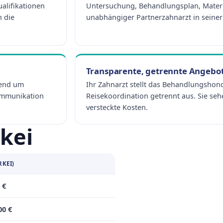
ualifikationen
Untersuchung, Behandlungsplan, Mater
 die
unabhängiger Partnerzahnarzt in seiner 
Transparente, getrennte Angebo
hend um
Ihr Zahnarzt stellt das Behandlungshon
ommunikation
Reisekoordination getrennt aus. Sie se
versteckte Kosten.
rkei
RKEI)
 €
00 €