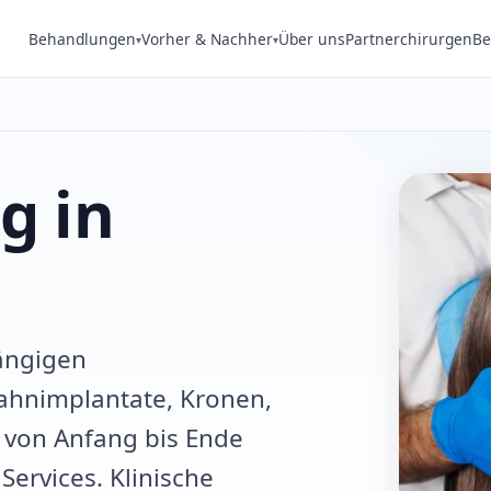
Behandlungen
Vorher & Nachher
Über uns
Partnerchirurgen
Be
▾
▾
g in
ängigen
Zahnimplantate, Kronen,
 von Anfang bis Ende
Services. Klinische