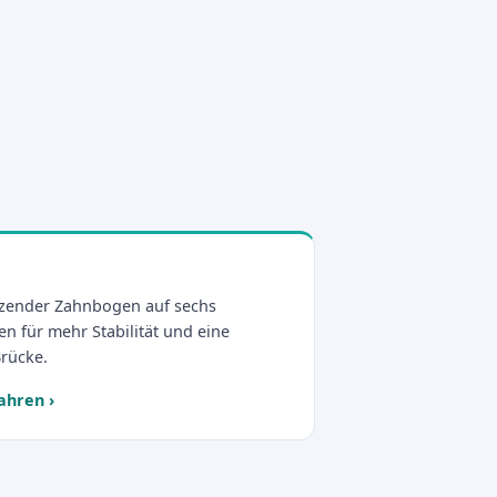
6
itzender Zahnbogen auf sechs
en für mehr Stabilität und eine
Brücke.
ahren
›