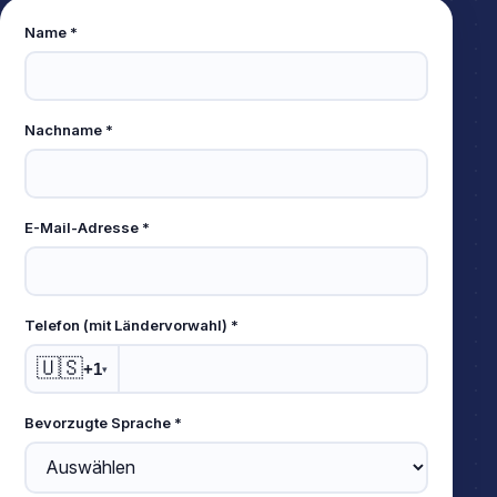
Leave
Name *
this
field
empty
Nachname *
E-Mail-Adresse *
Telefon (mit Ländervorwahl) *
🇺🇸
+1
▾
Bevorzugte Sprache *