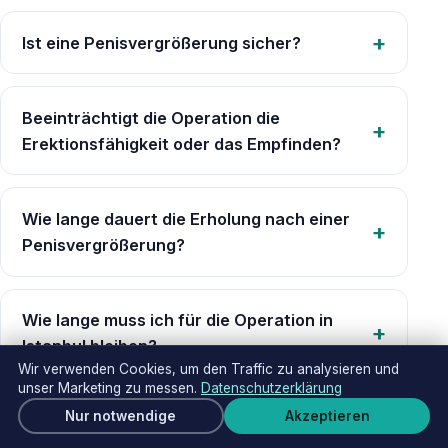
Ist eine Penisvergrößerung sicher?
Beeinträchtigt die Operation die
Erektionsfähigkeit oder das Empfinden?
Wie lange dauert die Erholung nach einer
Penisvergrößerung?
Wie lange muss ich für die Operation in
Istanbul bleiben?
Wir verwenden Cookies, um den Traffic zu analysieren und
unser Marketing zu messen.
Datenschutzerklärung
Kostenloses Angebot
Nur notwendige
Akzeptieren
Was hilft Luna bei der Reise zu
Wha
organisieren?