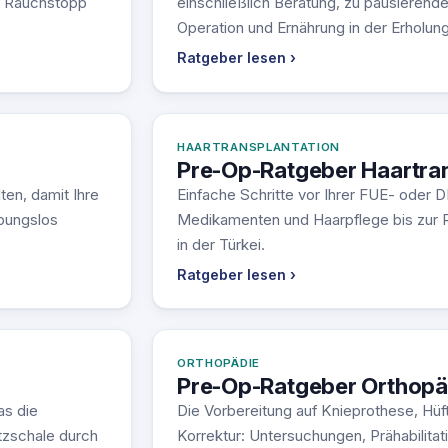
n Rauchstopp
einschließlich Beratung, zu pausierend
Operation und Ernährung in der Erholun
Ratgeber lesen ›
HAARTRANSPLANTATION
Pre-Op-Ratgeber Haartran
ten, damit Ihre
Einfache Schritte vor Ihrer FUE- oder D
ibungslos
Medikamenten und Haarpflege bis zur Re
in der Türkei.
Ratgeber lesen ›
ORTHOPÄDIE
Pre-Op-Ratgeber Orthopä
as die
Die Vorbereitung auf Knieprothese, Hüf
tzschale durch
Korrektur: Untersuchungen, Prähabilitat