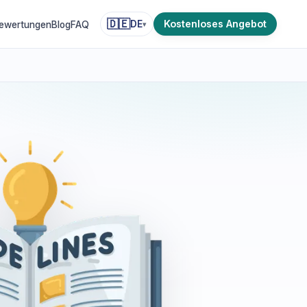
🇩🇪
Kostenloses Angebot
DE
ewertungen
Blog
FAQ
▾