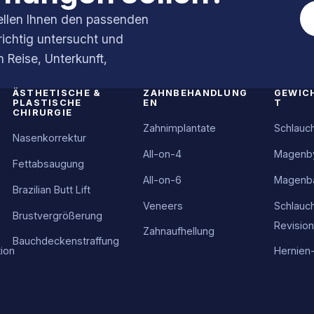
tellen Ihnen den passenden
richtig untersucht und
n Reise, Unterkunft,
ÄSTHETISCHE &
ZAHNBEHANDLUNG
GEWIC
PLASTISCHE
EN
T
CHIRURGIE
Zahnimplantate
Schlau
Nasenkorrektur
All-on-4
Magenb
Fettabsaugung
All-on-6
Magenba
Brazilian Butt Lift
Veneers
Schlauc
Brustvergrößerung
Revision
Zahnaufhellung
Bauchdeckenstraffung
ion
Hernien