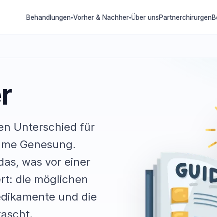
Behandlungen
Vorher & Nachher
Über uns
Partnerchirurgen
B
▾
▾
r
en Unterschied für
ehme Genesung.
as, was vor einer
ert: die möglichen
dikamente und die
rascht.