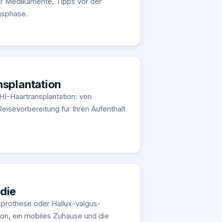
er Medikamente, Tipps vor der
gsphase.
splantation
HI-Haartransplantation: von
isevorbereitung für Ihren Aufenthalt
die
tprothese oder Hallux-valgus-
ion, ein mobiles Zuhause und die