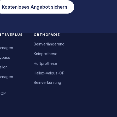
Kostenloses Angebot sichern
HTSVERLUS
ORTHOPÄDIE
Beinverlängerung
chmagen
Knieprothese
ypass
Hüftprothese
llon
Hallux-valgus-OP
hmagen-
Beinverkürzung
-OP