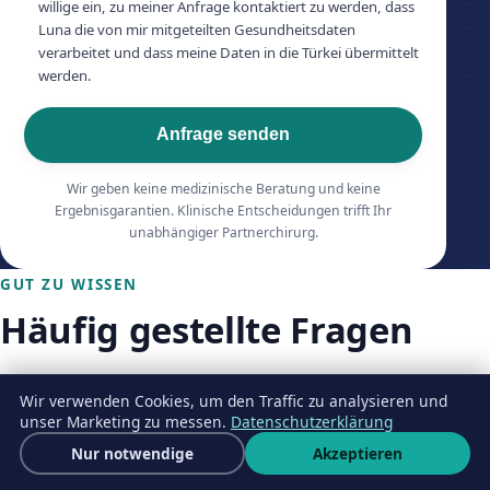
willige ein, zu meiner Anfrage kontaktiert zu werden, dass
Luna die von mir mitgeteilten Gesundheitsdaten
verarbeitet und dass meine Daten in die Türkei übermittelt
werden.
Anfrage senden
Wir geben keine medizinische Beratung und keine
Ergebnisgarantien. Klinische Entscheidungen trifft Ihr
unabhängiger Partnerchirurg.
GUT ZU WISSEN
Häufig gestellte Fragen
Wir verwenden Cookies, um den Traffic zu analysieren und
Was kostet eine Lidstraffung in der Türkei?
unser Marketing zu messen.
Datenschutzerklärung
Kostenloses Angebot
Nur notwendige
Akzeptieren
Wha