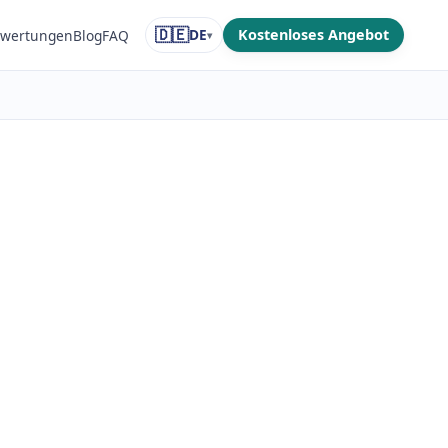
🇩🇪
DE
Kostenloses Angebot
wertungen
Blog
FAQ
▾