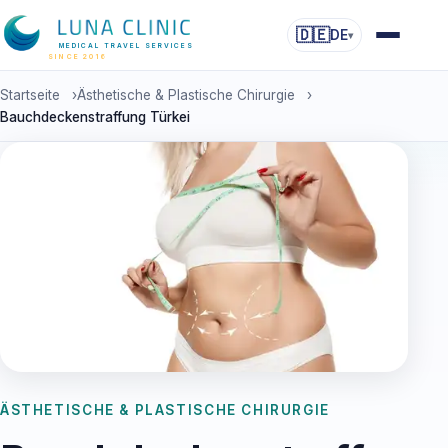
🇩🇪
DE
▾
MEDICAL TRAVEL SERVICES
SINCE 2016
Startseite
›
Ästhetische & Plastische Chirurgie
›
Bauchdeckenstraffung Türkei
ÄSTHETISCHE & PLASTISCHE CHIRURGIE