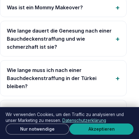
Was ist ein Mommy Makeover?
Wie lange dauert die Genesung nach einer
Bauchdeckenstraffung und wie
schmerzhaft ist sie?
Wie lange muss ich nach einer
Bauchdeckenstraffung in der Türkei
bleiben?
Was organisiert Luna für eine Reise zur
Wir verwenden Cookies, um den Traffic zu analysieren und
Bauchdeckenstraffung?
unser Marketing zu messen.
Datenschutzerklärung
Kostenloses Angebot
Nur notwendige
Akzeptieren
Wha
Ähnliche Behandlungen in Istanbul