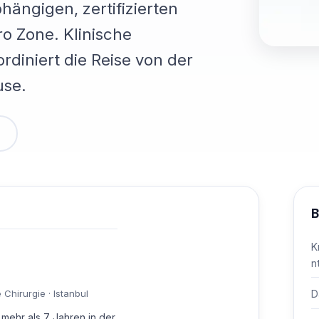
hängigen, zertifizierten
ro Zone. Klinische
ordiniert die Reise von der
use.
B
K
n
D
Chirurgie · Istanbul
 mehr als 7 Jahren in der