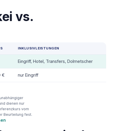
ei vs.
IS
INKLUSIVLEISTUNGEN
Eingriff, Hotel, Transfers, Dolmetscher
0 €
nur Eingriff
e unabhängiger
und dienen nur
Referenzkurs vom
er Beurteilung fest.
hen