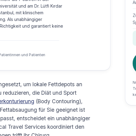
A
versität und am Dr. Lütfi Kırdar
tanbul, mit klinischem
Z
ng. Als unabhängiger
S
Richtigkeit und garantiert keine
Patientinnen und Patienten
N
ingesetzt, um lokale Fettdepots an
T
 reduzieren, die Diät und Sport
k
perkonturierung
(Body Contouring),
ettabsaugung für Sie geeignet ist
 passt, entscheidet ein unabhängiger
al Travel Services koordiniert den
en trifft Ihr Chirurg.