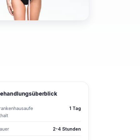
ehandlungsüberblick
rankenhausaufe
1 Tag
thalt
auer
2-4 Stunden