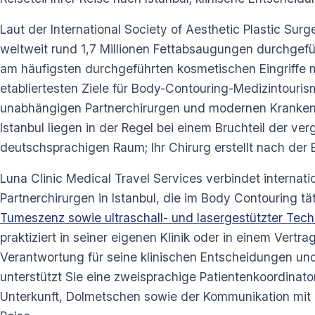
Laut der International Society of Aesthetic Plastic Su
weltweit rund 1,7 Millionen Fettabsaugungen durchgefü
am häufigsten durchgeführten kosmetischen Eingriffe ma
etabliertesten Ziele für Body-Contouring-Medizintouris
unabhängigen Partnerchirurgen und modernen Krankenh
Istanbul liegen in der Regel bei einem Bruchteil der ve
deutschsprachigen Raum; Ihr Chirurg erstellt nach der 
Luna Clinic Medical Travel Services verbindet internat
Partnerchirurgen in Istanbul, die im Body Contouring tät
Tumeszenz sowie ultraschall- und lasergestützter Tech
praktiziert in seiner eigenen Klinik oder in einem Vertr
Verantwortung für seine klinischen Entscheidungen und
unterstützt Sie eine zweisprachige Patientenkoordinator
Unterkunft, Dolmetschen sowie der Kommunikation mit 