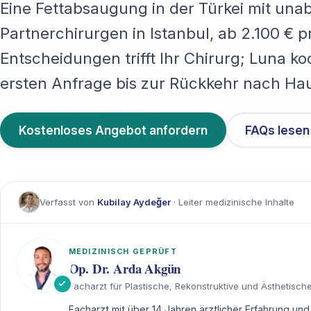
Eine Fettabsaugung in der Türkei mit unab
Partnerchirurgen in Istanbul, ab 2.100 € p
Entscheidungen trifft Ihr Chirurg; Luna ko
ersten Anfrage bis zur Rückkehr nach Ha
Kostenloses Angebot anfordern
FAQs lesen
Verfasst von
Kubilay Aydeğer
· Leiter medizinische Inhalte
MEDIZINISCH GEPRÜFT
Op. Dr. Arda Akgün
Facharzt für Plastische, Rekonstruktive und Ästhetische 
Facharzt mit über 14 Jahren ärztlicher Erfahrung und