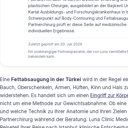
plastischen Chirurgie, ausgebildet an der Başkent Uni
Kartal Ausbildungs- und Forschungskrankenhaus in Is
Schwerpunkt auf Body-Contouring und Fettabsaugu
Partnerchirurg prüft er diese Seite auf medizinische 
individuellen Ergebnisse.
Zuletzt geprüft am
20. Juli 2026
Ein unabhängiger Partnerspezialist, der von Luna vermittelte 
behandeln kann.
Eine
Fettabsaugung in der Türkei
wird in der Regel e
Bauch, Oberschenkeln, Armen, Hüften, Kinn und Hals zu
widerstehen. Es handelt sich um einen
Eingriff zur Kör
nicht um eine Methode zur Gewichtsabnahme. Ob eine F
und welche Technik zu Ihrer Anatomie und Ihren Zielen
Partnerchirurg während der Beratung. Luna Clinic Medic
Reiseteil Ihrer Reise nach Istanbul; klinische Entscheidung