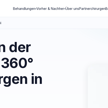
Behandlungen
Vorher & Nachher
Über uns
Partnerchirurgen
B
▾
▾
i
n der
 360°
rgen in